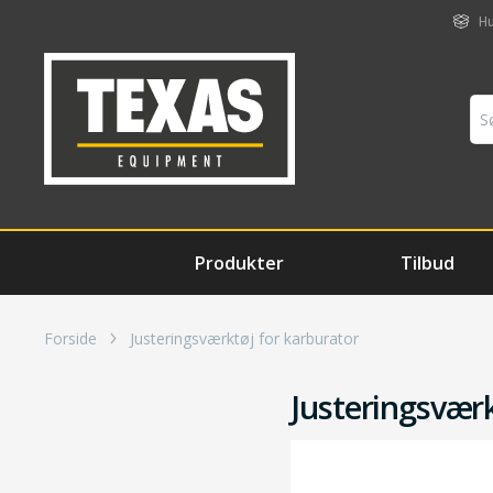
Hu
Produkter
Tilbud
Forside
Justeringsværktøj for karburator
Justeringsværk