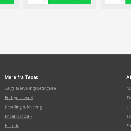
Mere fra Texas
A
Salgs & leveringsbetingelse
M
Fortrydelsesret
Ti
Bestilling & levering
O
Privatlivspolitik
To
Historie
Fr