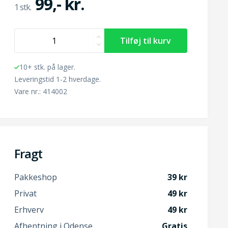
99,- kr.
10+ stk. på lager.
Leveringstid 1-2 hverdage.
Vare nr.: 414002
Fragt
Pakkeshop
39
Privat
49
Erhverv
49
Afhentning i Odense
Gratis