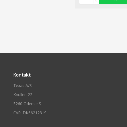
Kontakt
Texas A/S
Knullen 22
5260 Odense S
CVR: DK66212319