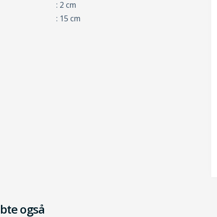
: 2 cm
: 15 cm
bte også