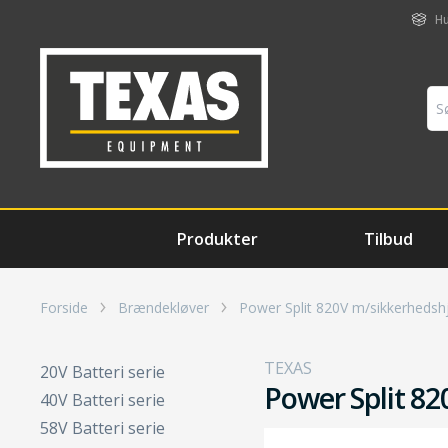
Hu
Produkter
Tilbud
Forside
Brændekløver
Power Split 820V m/sikkerhedsh
TEXAS
20V Batteri serie
Power Split 8
40V Batteri serie
58V Batteri serie