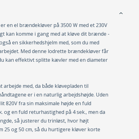
 er en el brændekløver på 3500 W med et 230V
tigt kan komme i gang med at kløve dit brænde -
u også en sikkerhedshjelm med, som du med
arbejdet. Med denne lodrette brændekløver får
 du kan effektivt splitte kævler med en diameter
t arbejde med, da både kløvepladen til
åndtagene er i en naturlig arbejdshøjde. Uden
it 820V fra sin maksimale højde en fuld
. og en fuld returhastighed på 4 sek., men da
gde, så justerer du trinløst, hvor højt
m 25 og 50 cm, så du hurtigere kløver korte