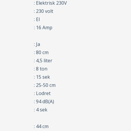
: Elektrisk 230V
: 230 volt
: El
: 16 Amp
: Ja
: 80 cm
: 4,5 liter
: 8 ton
: 15 sek
: 25-50 cm
: Lodret
: 94 dB(A)
: 4 sek
: 44 cm