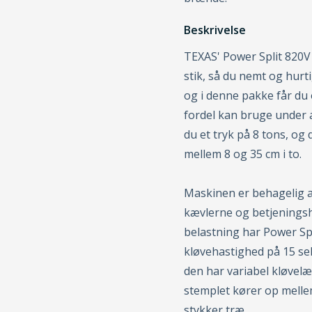
Beskrivelse
TEXAS' Power Split 820V
stik, så du nemt og hur
og i denne pakke får d
fordel kan bruge under 
du et tryk på 8 tons, og
mellem 8 og 35 cm i to.
Maskinen er behagelig a
kævlerne og betjeningsh
belastning har Power Spl
kløvehastighed på 15 sek
den har variabel kløvelæn
stemplet kører op melle
stykker træ.