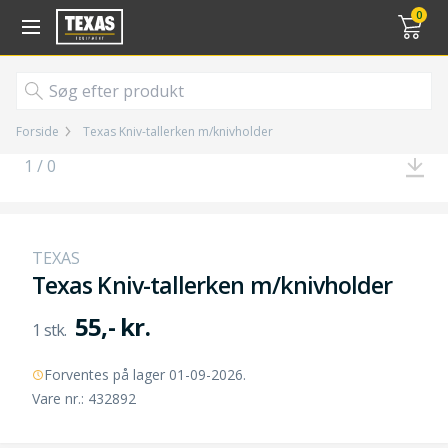
Gå til kurv (
varer)
0
Forside
Texas Kniv-tallerken m/knivholder
1 / 0
TEXAS
Texas Kniv-tallerken m/knivholder
55,- kr.
Forventes på lager 01-09-2026.
Vare nr.: 432892