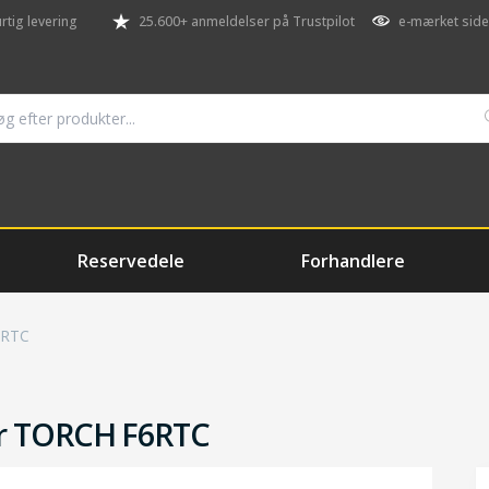
rtig levering
25.600+ anmeldelser på Trustpilot
e-mærket side
Reservedele
Forhandlere
6RTC
r TORCH F6RTC