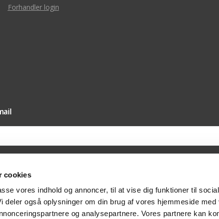
Forhandler login
ail
 cookies
il vores nyhedsmail samtykker du til, at Texas A/S må sende dig nyheder og tilbud 
passe vores indhold og annoncer, til at vise dig funktioner til socia
else hertil via e-mail. Du kan til enhver tid trække dit samtykket tilbage via afmeldi
at kontakte os på post@texas.dk. Når du modtager vores nyhedsmail, indsamler vi 
 Vi deler også oplysninger om din brug af vores hjemmeside med
at optimere indholdet af vores nyhedsmail. Læs mere om behandlingen af dine per
vatlivspolitik
.
 annonceringspartnere og analysepartnere. Vores partnere kan ko