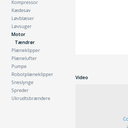
Kompressor
Kædesav
Løvblæser
Løvsuger
Motor
Tændrør
Plæneklipper
Plænelufter
Pumpe
Robotplæneklipper
Video
Sneslynge
Spreder
Ukrudtsbrændere
Co