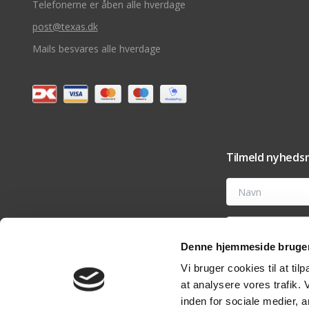
Telefonerne er åben alle hverdage
post@texas.dk
Mails besvares alle hverdage
Tilmeld nyhedsm
Navn
E-mail
Denne hjemmeside bruger
Ved at tilmelde dig t
Vi bruger cookies til at til
tilbehør og vedligehold
nyhedsmail eller ved 
at analysere vores trafik.
analyseværktøjer til 
rettigheder i vores
pri
inden for sociale medier,