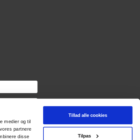
Tillad alle cookies
om haveredskaber samt
le medier og til
ngslinket i hver
oplysninger om dig via
 vores partnere
sonoplysninger og
Tilpas
mbinere disse