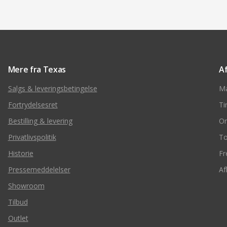
Mere fra Texas
A
Salgs & leveringsbetingelse
M
Fortrydelsesret
Ti
Bestilling & levering
O
Privatlivspolitik
To
Historie
Fr
Pressemeddelelser
Af
Showroom
Tilbud
Outlet