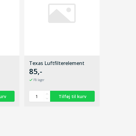
Texas Luftfilterelement
85,-
På lager