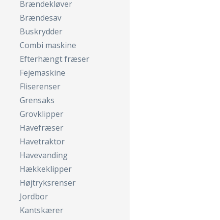
Brændekløver
Brændesav
Buskrydder
Combi maskine
Efterhængt fræser
Fejemaskine
Fliserenser
Grensaks
Grovklipper
Havefræser
Havetraktor
Havevanding
Hækkeklipper
Højtryksrenser
Jordbor
Kantskærer