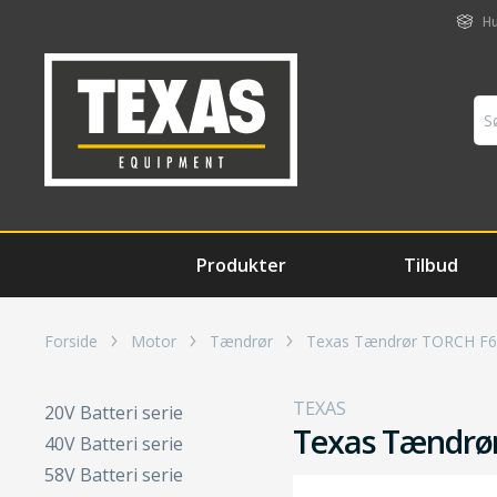
Hu
Produkter
Tilbud
Forside
Motor
Tændrør
Texas Tændrør TORCH F
TEXAS
20V Batteri serie
Texas Tændrø
40V Batteri serie
58V Batteri serie