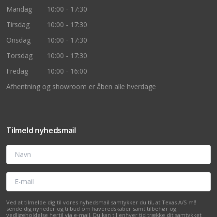
Mandag
10:00 - 17:30
Tirsdag
10:00 - 17:30
Onsdag
10:00 - 17:30
Torsdag
10:00 - 17:30
Fredag
10:00 - 16:00
Afhentning og showroom er åben alle hverdage
Tilmeld nyhedsmail
Navn
E-mail
Ved at tilmelde dig til vores nyhedsmail samtykker du til, at Texas A/S må
sende dig nyheder og tilbud om haveredskaber samt tilbehør og
vedligeholdelse hertil via e-mail. Du kan til enhver tid trække dit samtykket