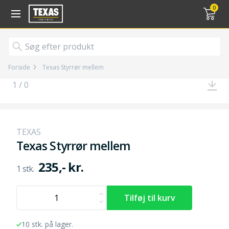
Gå til kurv (
varer)
0
Forside
Texas Styrrør mellem
1 / 0
TEXAS
Texas Styrrør mellem
235,- kr.
10 stk. på lager.