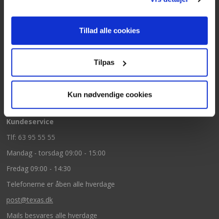
Kontakt
Tillad alle cookies
Texas A/S
Knullen 22
Tilpas
5260 Odense S
CVR: DK66212319
Kun nødvendige cookies
Kundeservice
Tlf: 63 95 55 55
Mandag - torsdag 09:00 - 15:00
Fredag 09:00 - 14:30
Telefonerne er åben alle hverdage
post@texas.dk
Mails besvares alle hverdage