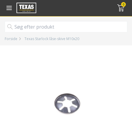
Gå til kurv (
varer)
0
Forside
Texas Starlock låse-skive M10x20