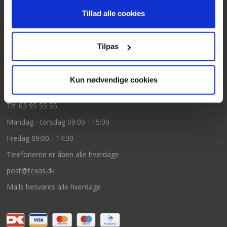
Texas A/S
Tillad alle cookies
Knullen 22
5260 Odense S
Tilpas
CVR: DK66212319
Kun nødvendige cookies
Kundeservice
Tlf: 63 95 55 55
Mandag - torsdag 09:00 - 15:00
Fredag 09:00 - 14:30
Telefonerne er åben alle hverdage
post@texas.dk
Mails besvares alle hverdage