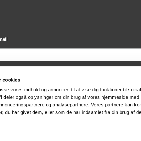
ail
 cookies
il vores nyhedsmail samtykker du til, at Texas A/S må sende dig nyheder og tilbud 
passe vores indhold og annoncer, til at vise dig funktioner til socia
else hertil via e-mail. Du kan til enhver tid trække dit samtykket tilbage via afmeldi
at kontakte os på post@texas.dk. Når du modtager vores nyhedsmail, indsamler vi 
 Vi deler også oplysninger om din brug af vores hjemmeside med
at optimere indholdet af vores nyhedsmail. Læs mere om behandlingen af dine per
vatlivspolitik
.
 annonceringspartnere og analysepartnere. Vores partnere kan ko
, du har givet dem, eller som de har indsamlet fra din brug af de