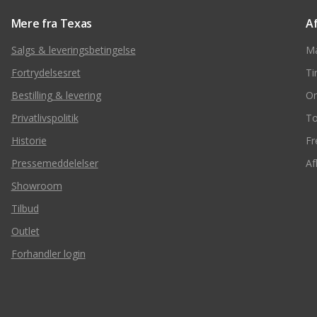
Mere fra Texas
A
Salgs & leveringsbetingelse
M
Fortrydelsesret
Ti
Bestilling & levering
O
Privatlivspolitik
To
Historie
Fr
Pressemeddelelser
Af
Showroom
Tilbud
Outlet
Forhandler login