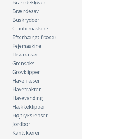
Brændekløver
Brændesav
Buskrydder
Combi maskine
Efterhængt fræser
Fejemaskine
Fliserenser
Grensaks
Grovklipper
Havefræser
Havetraktor
Havevanding
Hækkeklipper
Højtryksrenser
Jordbor
Kantskærer