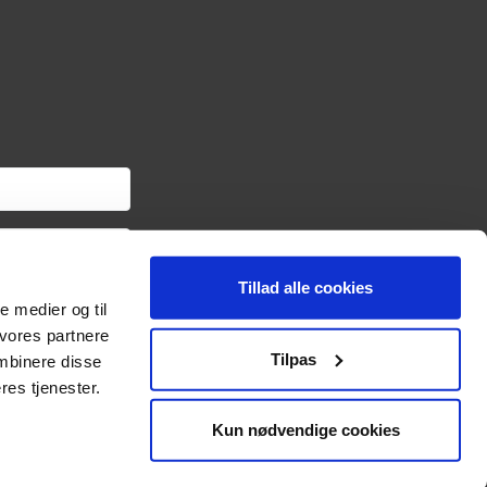
Tillad alle cookies
om haveredskaber samt
le medier og til
ngslinket i hver
oplysninger om dig via
 vores partnere
sonoplysninger og
Tilpas
mbinere disse
res tjenester.
Kun nødvendige cookies