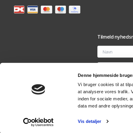
Tilmeld nyhedsm
Navn
E-mail
Denne hjemmeside bruger
Ved at tilmelde dig t
Vi bruger cookies til at til
tilbehør og vedligehold
nyhedsmail eller ved 
at analysere vores trafik.
analyseværktøjer til 
rettigheder i vores
pri
inden for sociale medier,
data med andre oplysninger
Vis detaljer