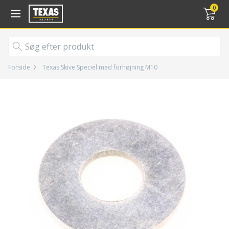
Gå til kurv (
varer)
0
Forside
Texas Skive Speciel med forhøjning M10