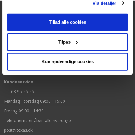
Vis detaljer
Tillad alle cookies
Kontakt
Texas A/S
Tilpas
Knullen 22
5260 Odense S
Kun nødvendige cookies
CVR: DK66212319
Kundeservice
Tlf: 63 95 55 55
Mandag - torsdag 09:00 - 15:00
Fredag 09:00 - 14:30
Telefonerne er åben alle hverdage
post@texas.dk