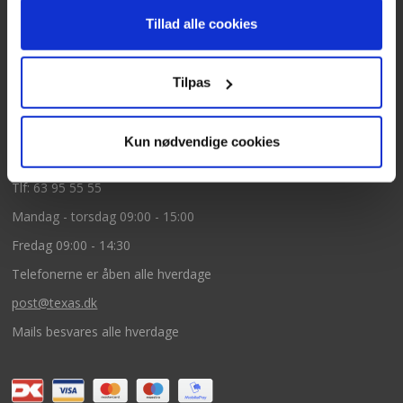
Texas A/S
Tillad alle cookies
Knullen 22
5260 Odense S
Tilpas
CVR: DK66212319
Kun nødvendige cookies
Kundeservice
Tlf: 63 95 55 55
Mandag - torsdag 09:00 - 15:00
Fredag 09:00 - 14:30
Telefonerne er åben alle hverdage
post@texas.dk
Mails besvares alle hverdage