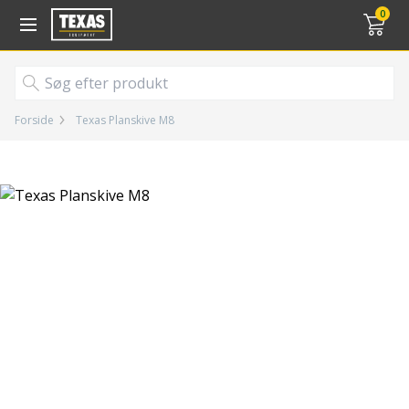
Gå til kurv (
varer)
0
Forside
Texas Planskive M8