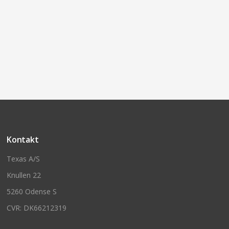
Kontakt
Texas A/S
Knullen 22
5260 Odense S
CVR: DK66212319