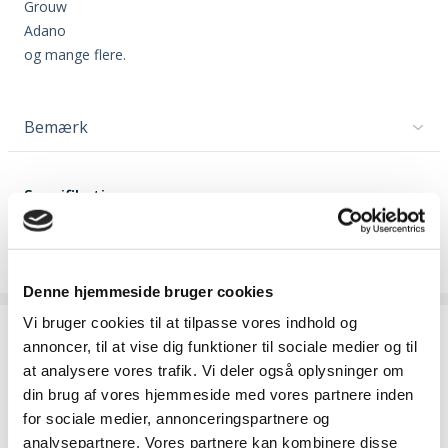
Grouw
Adano
og mange flere.
Bemærk
Specifikationer
FUNKTION / UDSTYR
Afgrænsningskabel
: 500 m
Denne hjemmeside bruger cookies
Vi bruger cookies til at tilpasse vores indhold og
Fragt
annoncer, til at vise dig funktioner til sociale medier og til
at analysere vores trafik. Vi deler også oplysninger om
Pakkeshop
39
din brug af vores hjemmeside med vores partnere inden
for sociale medier, annonceringspartnere og
Privat
49
analysepartnere. Vores partnere kan kombinere disse