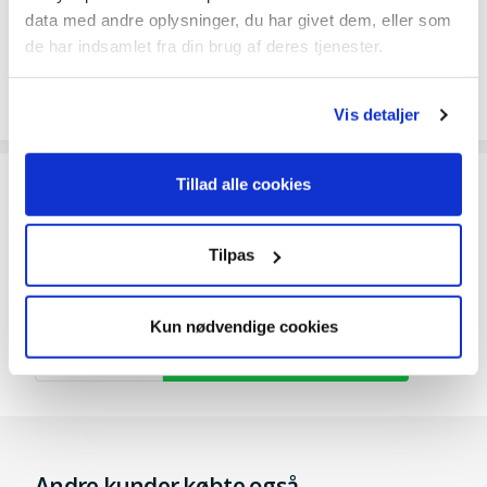
Erhverv
49
data med andre oplysninger, du har givet dem, eller som
Afhentning i Odense
Gratis
de har indsamlet fra din brug af deres tjenester.
Speditør vælges når du går til betaling
Vis detaljer
Tillad alle cookies
Ofte købt sammen med
Tilpas
Plastpløkker - 100 stk.
159,-
Kun nødvendige cookies
Andre kunder købte også