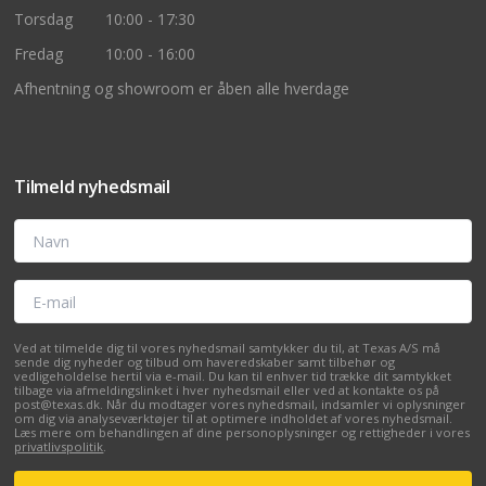
Torsdag
10:00 - 17:30
Fredag
10:00 - 16:00
Afhentning og showroom er åben alle hverdage
Tilmeld nyhedsmail
Navn
E-mail
Ved at tilmelde dig til vores nyhedsmail samtykker du til, at Texas A/S må
sende dig nyheder og tilbud om haveredskaber samt tilbehør og
vedligeholdelse hertil via e-mail. Du kan til enhver tid trække dit samtykket
tilbage via afmeldingslinket i hver nyhedsmail eller ved at kontakte os på
post@texas.dk. Når du modtager vores nyhedsmail, indsamler vi oplysninger
om dig via analyseværktøjer til at optimere indholdet af vores nyhedsmail.
Læs mere om behandlingen af dine personoplysninger og rettigheder i vores
privatlivspolitik
.