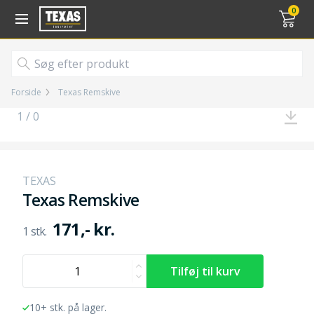
Gå til kurv (
varer)
0
Forside
Texas Remskive
1 / 0
TEXAS
Texas Remskive
171,- kr.
10+ stk. på lager.