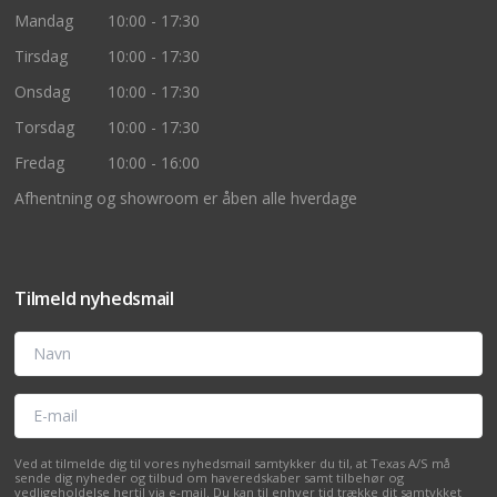
Mandag
10:00 - 17:30
Tirsdag
10:00 - 17:30
Onsdag
10:00 - 17:30
Torsdag
10:00 - 17:30
Fredag
10:00 - 16:00
Afhentning og showroom er åben alle hverdage
Tilmeld nyhedsmail
Navn
E-mail
Ved at tilmelde dig til vores nyhedsmail samtykker du til, at Texas A/S må
sende dig nyheder og tilbud om haveredskaber samt tilbehør og
vedligeholdelse hertil via e-mail. Du kan til enhver tid trække dit samtykket