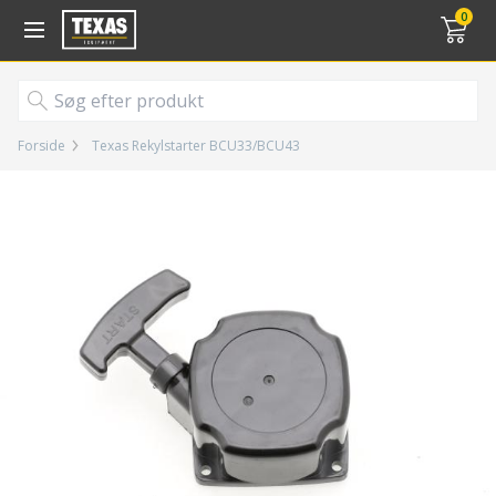
Gå til kurv (
varer)
0
Forside
Texas Rekylstarter BCU33/BCU43