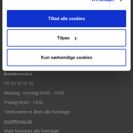
Kontakt
Tillad alle cookies
Texas A/S
Knullen 22
Tilpas
5260 Odense S
CVR: DK66212319
Kun nødvendige cookies
Kundeservice
Tlf: 63 95 55 55
Mandag - torsdag 09:00 - 15:00
Fredag 09:00 - 14:30
Telefonerne er åben alle hverdage
post@texas.dk
Mails besvares alle hverdage