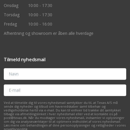
Onsdag
10:00 - 17:30
Torsdag
10:00 - 17:30
Fredag
10:00 - 16:00
Afhentning og showroom er åben alle hverdage
Tilmeld nyhedsmail
Navn
E-mail
Ved at tilmelde dig til vores nyhedsmail samtykker du til, at Texas A/S må
sende dig nyheder og tilbud om haveredskaber samt tilbehør og
vedligeholdelse hertil via e-mail. Du kan til enhver tid trække dit samtykket
tilbage via afmeldingslinket i hver nyhedsmail eller ved at kontakte os på
post@texas.dk. Når du modtager vores nyhedsmail, indsamler vi oplysninger
om dig via analyseværktøjer til at optimere indholdet af vores nyhedsmail.
Læs mere om behandlingen af dine personoplysninger og rettigheder i vores
privatlivspolitik
.