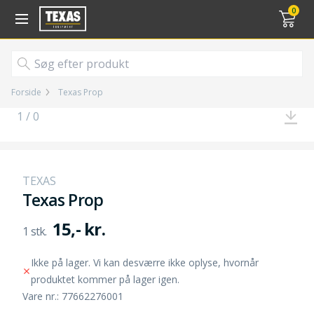
Gå til kurv (
varer)
0
Forside
Texas Prop
1 / 0
TEXAS
Texas Prop
15,- kr.
Ikke på lager. Vi kan desværre ikke oplyse, hvornår
produktet kommer på lager igen.
Vare nr.: 77662276001