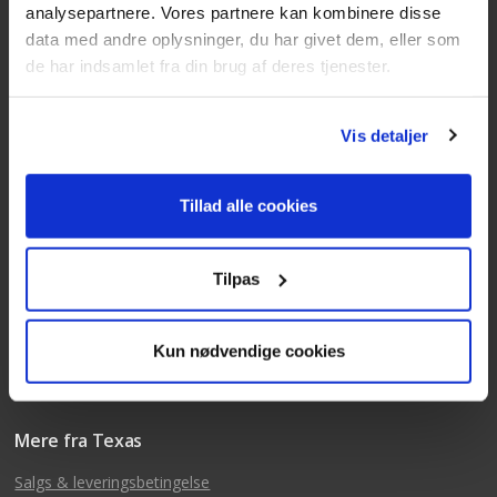
analysepartnere. Vores partnere kan kombinere disse
data med andre oplysninger, du har givet dem, eller som
Kundeservice
de har indsamlet fra din brug af deres tjenester.
Tlf: 63 95 55 55
Mandag - torsdag 09:00 - 15:00
Vis detaljer
Fredag 09:00 - 14:30
Telefonerne er åben alle hverdage
Tillad alle cookies
post@texas.dk
Mails besvares alle hverdage
Tilpas
Kun nødvendige cookies
Mere fra Texas
Salgs & leveringsbetingelse