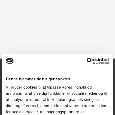
Kontakt
Denne hjemmeside bruger cookies
Vi bruger cookies til at tilpasse vores indhold og
Texas A/S
annoncer, til at vise dig funktioner til sociale medier og til
Knullen 22
at analysere vores trafik. Vi deler også oplysninger om
5260 Odense S
din brug af vores hjemmeside med vores partnere inden
for sociale medier, annonceringspartnere og
CVR: DK66212319