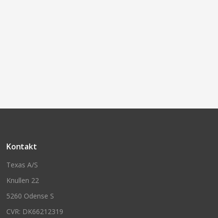
Kontakt
Texas A/S
Knullen 22
5260 Odense S
CVR: DK66212319