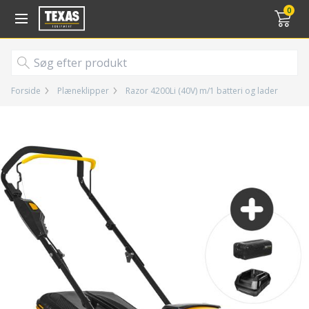
Gå til kurv (
varer)
0
Forside
Plæneklipper
Razor 4200Li (40V) m/1 batteri og lader