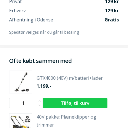
Privat
129
Erhverv
129
Afhentning i Odense
Gratis
Speditør vælges når du går til betaling
Ofte købt sammen med
GTX4000 (40V) m/batteri+lader
1.199,-
40V pakke: Plæneklipper og
trimmer