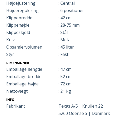
Højdejustering
: Central
Højderegulering
: 6 positioner
Klippebredde
: 42 cm
Klippehøjde
: 28-75 mm
Klippeskjold
: Stål
Kniv
: Metal
Opsamlervolumen
: 45 liter
Styr
: Fast
DIMENSIONER
Emballage længde
: 47 cm
Emballage bredde
: 52 cm
Emballage højde
: 72 cm
Nettovægt
: 21 kg
INFO
Fabrikant
Texas A/S | Knullen 22 |
5260 Odense S | Danmark