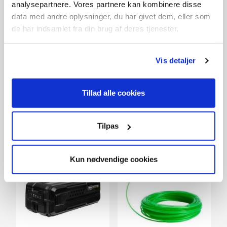
analysepartnere. Vores partnere kan kombinere disse
data med andre oplysninger, du har givet dem, eller som
de har indsamlet fra din brug af deres tjenester.
HTX4000 (Solo)
40V pakke: Plæneklipper
Vis detaljer
og hækkeklipper
999,-
2.498,-
På lager
På lager
Tillad alle cookies
Tilpas
Kun nødvendige cookies