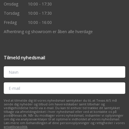
Onsdag
10:00 - 17:30
Torsdag
10:00 - 17:30
Fredag
10:00 - 16:00
Afhentning og showroom er åben alle hverdage
Tilmeld nyhedsmail
Navn
E-mail
Ved at tilmelde dig til vores nyhedsmail samtykker du til, at Texas A/S må
sende dig nyheder og tilbud om haveredskaber samt tilbehør og
vedligeholdelse hertil via e-mail. Du kan til enhver tid trække dit samtykket
tilbage via afmeldingslinket i hver nyhedsmail eller ved at kontakte os på
post@texas.dk. Når du modtager vores nyhedsmail, indsamler vi oplysninger
om dig via analyseværktøjer til at optimere indholdet af vores nyhedsmail.
Læs mere om behandlingen af dine personoplysninger og rettigheder i vores
privatlivspolitik
.