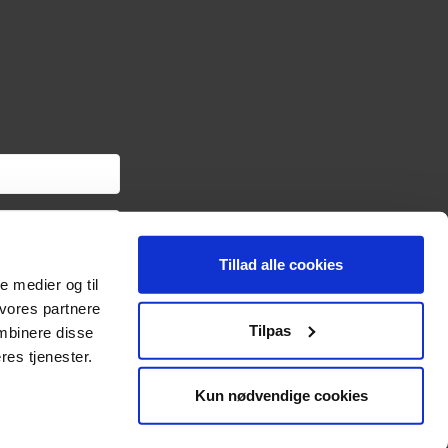
Tillad alle cookies
om haveredskaber samt
le medier og til
ngslinket i hver
oplysninger om dig via
 vores partnere
sonoplysninger og
Tilpas
mbinere disse
res tjenester.
Kun nødvendige cookies