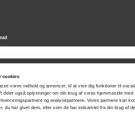
ail
 cookies
il vores nyhedsmail samtykker du til, at Texas A/S må sende dig nyheder og tilbud 
passe vores indhold og annoncer, til at vise dig funktioner til socia
else hertil via e-mail. Du kan til enhver tid trække dit samtykket tilbage via afmeldi
at kontakte os på post@texas.dk. Når du modtager vores nyhedsmail, indsamler vi 
 Vi deler også oplysninger om din brug af vores hjemmeside med
at optimere indholdet af vores nyhedsmail. Læs mere om behandlingen af dine per
vatlivspolitik
.
 annonceringspartnere og analysepartnere. Vores partnere kan ko
, du har givet dem, eller som de har indsamlet fra din brug af de