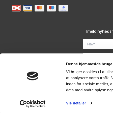
Tilmeld nyhedsm
Navn
E-mail
Denne hjemmeside bruger
Ved at tilmelde dig t
Vi bruger cookies til at til
tilbehør og vedligehold
nyhedsmail eller ved 
at analysere vores trafik.
analyseværktøjer til 
rettigheder i vores
pri
inden for sociale medier,
data med andre oplysninger
Vis detaljer