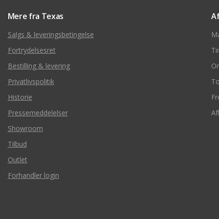
Mere fra Texas
A
Salgs & leveringsbetingelse
M
Fortrydelsesret
Ti
Bestilling & levering
O
Privatlivspolitik
To
Historie
Fr
Pressemeddelelser
Af
Showroom
Tilbud
Outlet
Forhandler login