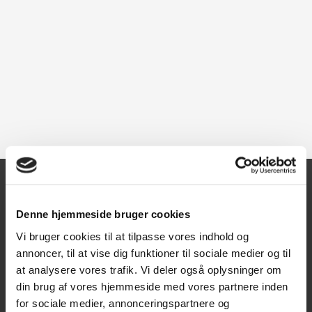
Kontakt
Denne hjemmeside bruger cookies
Vi bruger cookies til at tilpasse vores indhold og
Texas A/S
annoncer, til at vise dig funktioner til sociale medier og til
Knullen 22
at analysere vores trafik. Vi deler også oplysninger om
5260 Odense S
din brug af vores hjemmeside med vores partnere inden
for sociale medier, annonceringspartnere og
CVR: DK66212319