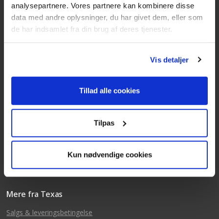
analysepartnere. Vores partnere kan kombinere disse
data med andre oplysninger, du har givet dem, eller som
Kundeservice
de har indsamlet fra din brug af deres tjenester.
Tlf: 63 95 55 55
Mandag - torsdag 09:00 - 15:00
Vis detaljer
Fredag 09:00 - 14:30
Telefonerne er åben alle hverdage
Tillad alle cookies
post@texas.dk
Mails besvares alle hverdage
Tilpas
Kun nødvendige cookies
Mere fra Texas
Salgs & leveringsbetingelse