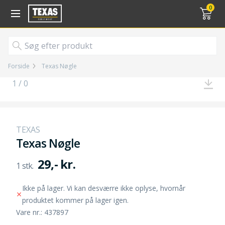
Gå til kurv (
varer)
0
Forside
Texas Nøgle
1 / 0
TEXAS
Texas Nøgle
29,- kr.
Ikke på lager. Vi kan desværre ikke oplyse, hvornår
produktet kommer på lager igen.
Vare nr.: 437897