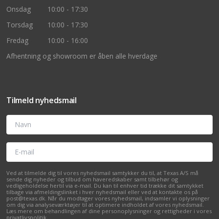
Onsdag
10:00 - 17:30
Torsdag
10:00 - 17:30
Fredag
10:00 - 16:00
Afhentning og showroom er åben alle hverdage
Tilmeld nyhedsmail
Navn
E-mail
Ved at tilmelde dig til vores nyhedsmail samtykker du til, at Texas A/S må
sende dig nyheder og tilbud om haveredskaber samt tilbehør og
vedligeholdelse hertil via e-mail. Du kan til enhver tid trække dit samtykket
tilbage via afmeldingslinket i hver nyhedsmail eller ved at kontakte os på
post@texas.dk. Når du modtager vores nyhedsmail, indsamler vi oplysninger
om dig via analyseværktøjer til at optimere indholdet af vores nyhedsmail.
Læs mere om behandlingen af dine personoplysninger og rettigheder i vores
privatlivspolitik
.