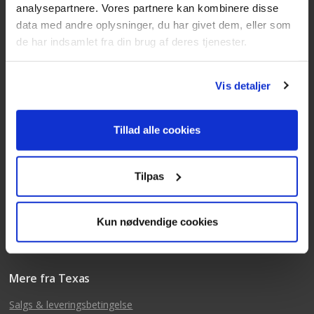
analysepartnere. Vores partnere kan kombinere disse
data med andre oplysninger, du har givet dem, eller som
Kundeservice
de har indsamlet fra din brug af deres tjenester.
Tlf: 63 95 55 55
Mandag - torsdag 09:00 - 15:00
Vis detaljer
Fredag 09:00 - 14:30
Telefonerne er åben alle hverdage
Tillad alle cookies
post@texas.dk
Mails besvares alle hverdage
Tilpas
Kun nødvendige cookies
Mere fra Texas
Salgs & leveringsbetingelse