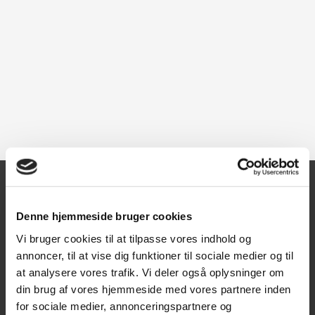
Kontakt
Denne hjemmeside bruger cookies
Vi bruger cookies til at tilpasse vores indhold og
Texas A/S
annoncer, til at vise dig funktioner til sociale medier og til
Knullen 22
at analysere vores trafik. Vi deler også oplysninger om
5260 Odense S
din brug af vores hjemmeside med vores partnere inden
for sociale medier, annonceringspartnere og
CVR: DK66212319