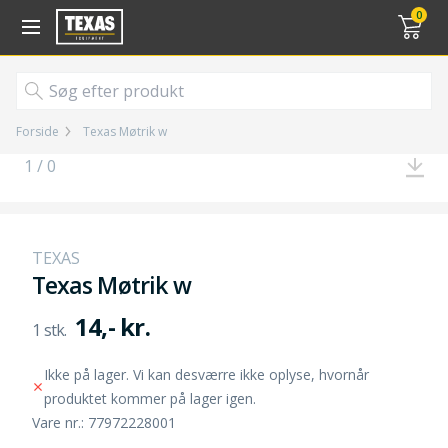
Gå til kurv (
varer)
0
Forside
Texas Møtrik w
1 / 0
TEXAS
Texas Møtrik w
14,- kr.
Ikke på lager. Vi kan desværre ikke oplyse, hvornår
produktet kommer på lager igen.
Vare nr.: 77972228001