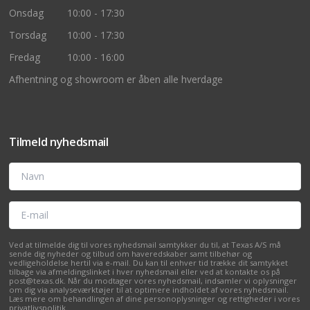
Onsdag
10:00 - 17:30
Torsdag
10:00 - 17:30
Fredag
10:00 - 16:00
Afhentning og showroom er åben alle hverdage
Tilmeld nyhedsmail
Navn
E-mail
Ved at tilmelde dig til vores nyhedsmail samtykker du til, at Texas A/S må
sende dig nyheder og tilbud om haveredskaber samt tilbehør og
vedligeholdelse hertil via e-mail. Du kan til enhver tid trække dit samtykket
tilbage via afmeldingslinket i hver nyhedsmail eller ved at kontakte os på
post@texas.dk. Når du modtager vores nyhedsmail, indsamler vi oplysninger
om dig via analyseværktøjer til at optimere indholdet af vores nyhedsmail.
Læs mere om behandlingen af dine personoplysninger og rettigheder i vores
privatlivspolitik
.