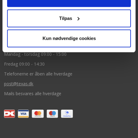
5260 Odense S
CVR: DK66212319
Tilpas
Kundeservice
Kun nødvendige cookies
Tlf: 63 95 55 55
Mandag - torsdag 09:00 - 15:00
Fredag 09:00 - 14:30
Telefonerne er åben alle hverdage
post@texas.dk
Mails besvares alle hverdage