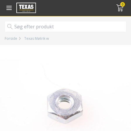
Gå til kurv (
varer)
0
Forside
Texas Møtrik w