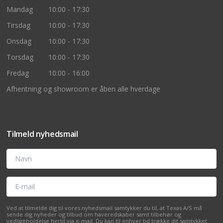
Mandag
10:00 - 17:30
Tirsdag
10:00 - 17:30
Onsdag
10:00 - 17:30
Torsdag
10:00 - 17:30
Fredag
10:00 - 16:00
Afhentning og showroom er åben alle hverdage
Tilmeld nyhedsmail
Navn
E-mail
Ved at tilmelde dig til vores nyhedsmail samtykker du til, at Texas A/S må
sende dig nyheder og tilbud om haveredskaber samt tilbehør og
vedligeholdelse hertil via e-mail. Du kan til enhver tid trække dit samtykket