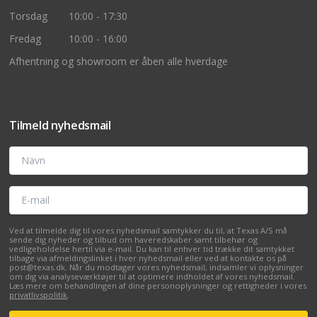
Torsdag
10:00 - 17:30
Fredag
10:00 - 16:00
Afhentning og showroom er åben alle hverdage
Tilmeld nyhedsmail
Navn
E-mail
Ved at tilmelde dig til vores nyhedsmail samtykker du til, at Texas A/S må
sende dig nyheder og tilbud om haveredskaber samt tilbehør og
vedligeholdelse hertil via e-mail. Du kan til enhver tid trække dit samtykket
tilbage via afmeldingslinket i hver nyhedsmail eller ved at kontakte os på
post@texas.dk. Når du modtager vores nyhedsmail, indsamler vi oplysninger
om dig via analyseværktøjer til at optimere indholdet af vores nyhedsmail.
Læs mere om behandlingen af dine personoplysninger og rettigheder i vores
privatlivspolitik
.