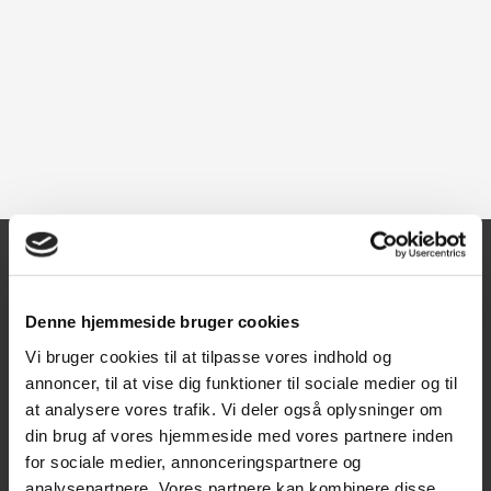
Kontakt
Denne hjemmeside bruger cookies
Texas A/S
Vi bruger cookies til at tilpasse vores indhold og
Knullen 22
annoncer, til at vise dig funktioner til sociale medier og til
at analysere vores trafik. Vi deler også oplysninger om
5260 Odense S
din brug af vores hjemmeside med vores partnere inden
CVR: DK66212319
for sociale medier, annonceringspartnere og
analysepartnere. Vores partnere kan kombinere disse