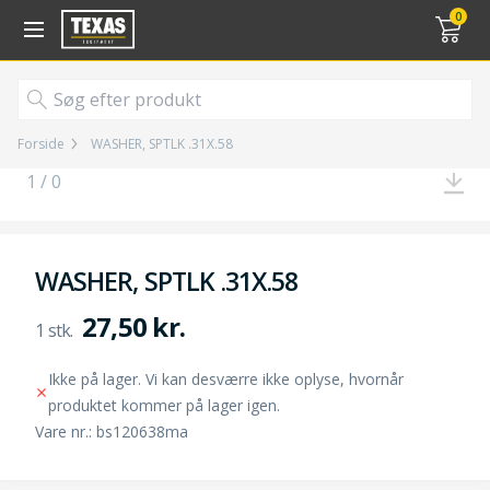
Gå til kurv (
varer)
0
Forside
WASHER, SPTLK .31X.58
1 / 0
WASHER, SPTLK .31X.58
27,50 kr.
Ikke på lager. Vi kan desværre ikke oplyse, hvornår
produktet kommer på lager igen.
Vare nr.: bs120638ma