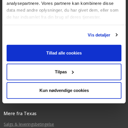
analysepartnere. Vores partnere kan kombinere disse
data med andre oplysninger, du har givet dem, eller som
Kundeservice
de har indsamlet fra din brug af deres tjenester.
Tlf: 63 95 55 55
Mandag - torsdag 09:00 - 15:00
Vis detaljer
Fredag 09:00 - 14:30
Telefonerne er åben alle hverdage
Tillad alle cookies
post@texas.dk
Mails besvares alle hverdage
Tilpas
Kun nødvendige cookies
Mere fra Texas
Salgs & leveringsbetingelse