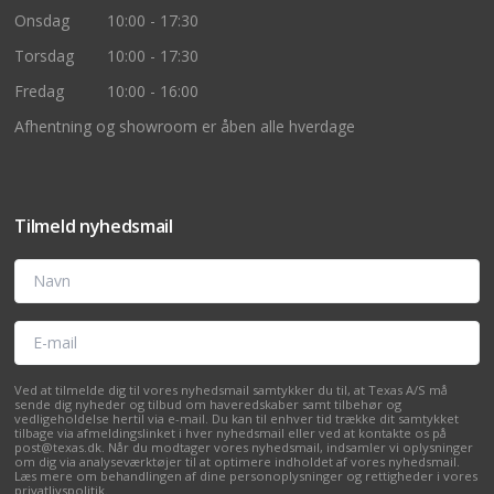
Onsdag
10:00 - 17:30
Torsdag
10:00 - 17:30
Fredag
10:00 - 16:00
Afhentning og showroom er åben alle hverdage
Tilmeld nyhedsmail
Navn
E-mail
Ved at tilmelde dig til vores nyhedsmail samtykker du til, at Texas A/S må
sende dig nyheder og tilbud om haveredskaber samt tilbehør og
vedligeholdelse hertil via e-mail. Du kan til enhver tid trække dit samtykket
tilbage via afmeldingslinket i hver nyhedsmail eller ved at kontakte os på
post@texas.dk. Når du modtager vores nyhedsmail, indsamler vi oplysninger
om dig via analyseværktøjer til at optimere indholdet af vores nyhedsmail.
Læs mere om behandlingen af dine personoplysninger og rettigheder i vores
privatlivspolitik
.