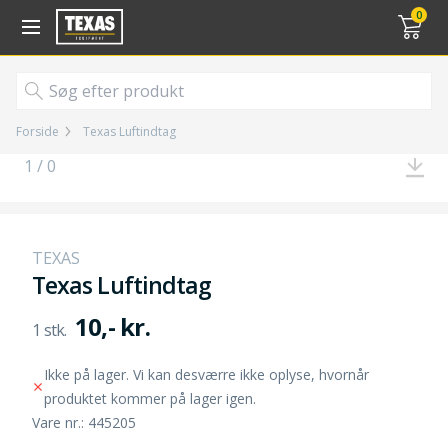
Gå til kurv (
varer)
0
Forside
Texas Luftindtag
1 / 0
TEXAS
Texas Luftindtag
10,- kr.
Ikke på lager. Vi kan desværre ikke oplyse, hvornår
produktet kommer på lager igen.
Vare nr.: 445205