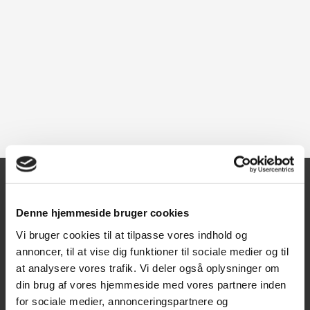
Kontakt
Denne hjemmeside bruger cookies
Vi bruger cookies til at tilpasse vores indhold og
Texas A/S
annoncer, til at vise dig funktioner til sociale medier og til
Knullen 22
at analysere vores trafik. Vi deler også oplysninger om
5260 Odense S
din brug af vores hjemmeside med vores partnere inden
for sociale medier, annonceringspartnere og
CVR: DK66212319