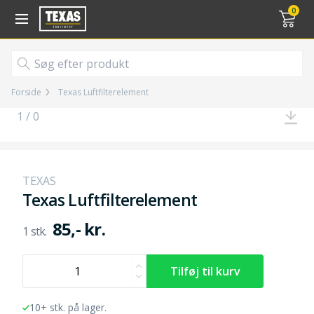
Gå til kurv (
varer)
0
Forside
Texas Luftfilterelement
1 / 0
TEXAS
Texas Luftfilterelement
85,- kr.
10+ stk. på lager.