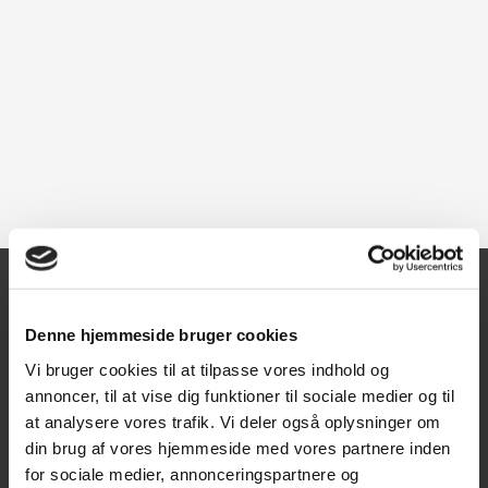
Kontakt
Denne hjemmeside bruger cookies
Vi bruger cookies til at tilpasse vores indhold og
Texas A/S
annoncer, til at vise dig funktioner til sociale medier og til
Knullen 22
at analysere vores trafik. Vi deler også oplysninger om
5260 Odense S
din brug af vores hjemmeside med vores partnere inden
for sociale medier, annonceringspartnere og
CVR: DK66212319