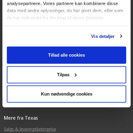
analysepartnere. Vores partnere kan kombinere disse
data med andre oplysninger, du har givet dem, eller som
Kundeservice
de har indsamlet fra din brug af deres tjenester.
Tlf: 63 95 55 55
Mandag - torsdag 09:00 - 15:00
Vis detaljer
Fredag 09:00 - 14:30
Telefonerne er åben alle hverdage
Tillad alle cookies
post@texas.dk
Mails besvares alle hverdage
Tilpas
Kun nødvendige cookies
Mere fra Texas
Salgs & leveringsbetingelse