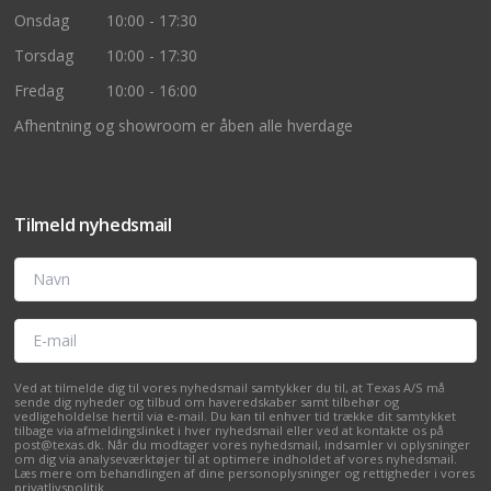
Onsdag
10:00 - 17:30
Torsdag
10:00 - 17:30
Fredag
10:00 - 16:00
Afhentning og showroom er åben alle hverdage
Tilmeld nyhedsmail
Navn
E-mail
Ved at tilmelde dig til vores nyhedsmail samtykker du til, at Texas A/S må
sende dig nyheder og tilbud om haveredskaber samt tilbehør og
vedligeholdelse hertil via e-mail. Du kan til enhver tid trække dit samtykket
tilbage via afmeldingslinket i hver nyhedsmail eller ved at kontakte os på
post@texas.dk. Når du modtager vores nyhedsmail, indsamler vi oplysninger
om dig via analyseværktøjer til at optimere indholdet af vores nyhedsmail.
Læs mere om behandlingen af dine personoplysninger og rettigheder i vores
privatlivspolitik
.