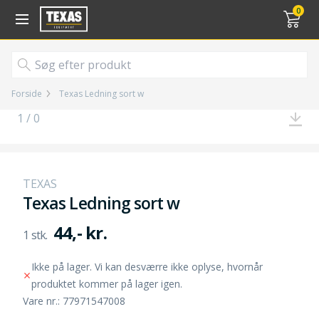
Gå til kurv (
varer)
0
Forside
Texas Ledning sort w
1 / 0
TEXAS
Texas Ledning sort w
44,- kr.
Ikke på lager. Vi kan desværre ikke oplyse, hvornår
produktet kommer på lager igen.
Vare nr.: 77971547008