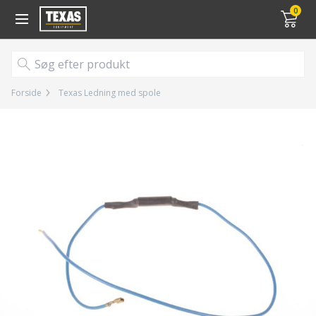
Gå til kurv (
varer)
0
Forside
Texas Ledning med spole