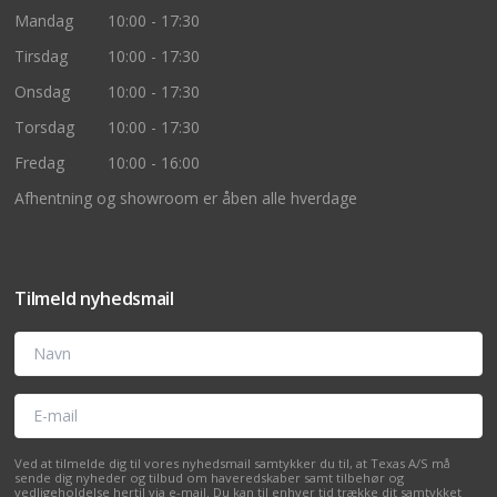
Mandag
10:00 - 17:30
Tirsdag
10:00 - 17:30
Onsdag
10:00 - 17:30
Torsdag
10:00 - 17:30
Fredag
10:00 - 16:00
Afhentning og showroom er åben alle hverdage
Tilmeld nyhedsmail
Navn
E-mail
Ved at tilmelde dig til vores nyhedsmail samtykker du til, at Texas A/S må
sende dig nyheder og tilbud om haveredskaber samt tilbehør og
vedligeholdelse hertil via e-mail. Du kan til enhver tid trække dit samtykket