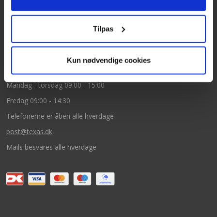
5260 Odense S
CVR: DK66212319
Tilpas
Kundeservice
Kun nødvendige cookies
Tlf: 63 95 55 55
Mandag - torsdag 09:00 - 15:00
Fredag 09:00 - 14:30
Telefonerne er åben alle hverdage
post@texas.dk
Mails besvares alle hverdage