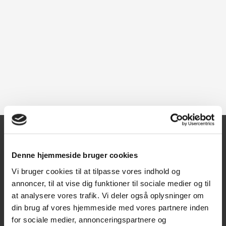
Kontakt
Denne hjemmeside bruger cookies
Vi bruger cookies til at tilpasse vores indhold og
Texas A/S
annoncer, til at vise dig funktioner til sociale medier og til
Knullen 22
at analysere vores trafik. Vi deler også oplysninger om
5260 Odense S
din brug af vores hjemmeside med vores partnere inden
for sociale medier, annonceringspartnere og
CVR: DK66212319