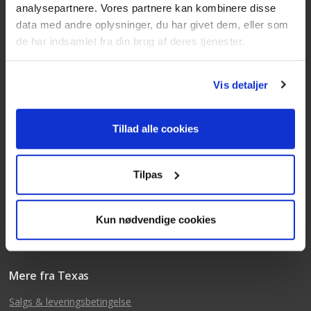
analysepartnere. Vores partnere kan kombinere disse
data med andre oplysninger, du har givet dem, eller som
Kundeservice
de har indsamlet fra din brug af deres tjenester.
Tlf: 63 95 55 55
Mandag - torsdag 09:00 - 15:00
Vis detaljer
Fredag 09:00 - 14:30
Telefonerne er åben alle hverdage
Tillad alle cookies
post@texas.dk
Mails besvares alle hverdage
Tilpas
Kun nødvendige cookies
Mere fra Texas
Salgs & leveringsbetingelse