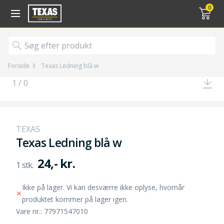
Gå til kurv (
varer)
0
Forside
Texas Ledning blå w
1 / 0
TEXAS
Texas Ledning blå w
24,- kr.
Ikke på lager. Vi kan desværre ikke oplyse, hvornår
produktet kommer på lager igen.
Vare nr.: 77971547010