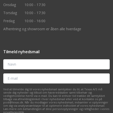
Onsdag
10:00 - 17:30
Torsdag
10:00 - 17:30
Fredag
10:00 - 16:00
Afhentning og showroom er åben alle hverdage
Tilmeld nyhedsmail
Navn
E-mail
Ved at tilmelde dig til vores nyhedsmail samtykker du til, at Texas A/S må
sende dig nyheder og tilbud om haveredskaber samt tilbehør og
vedligeholdelse hertil via e-mail. Du kan til enhver tid trække dit samtykket
tilbage via afmeldingslinket i hver nyhedsmail eller ved at kontakte os på
post@texas.dk. Når du modtager vores nyhedsmail, indsamler vi oplysninger
om dig via analyseværktøjer til at optimere indholdet af vores nyhedsmail.
Læs mere om behandlingen af dine personoplysninger og rettigheder i vores
privatlivspolitik
.