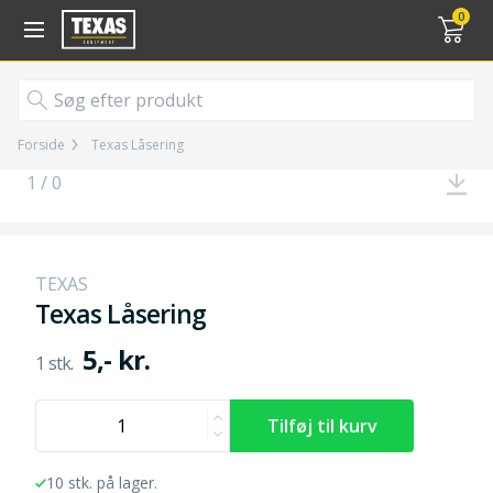
Gå til kurv (
varer)
0
Forside
Texas Låsering
1 / 0
TEXAS
Texas Låsering
5,- kr.
10 stk. på lager.