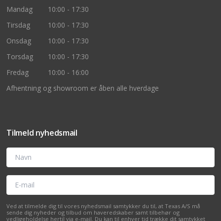
Mandag
10:00 - 17:30
Tirsdag
10:00 - 17:30
Onsdag
10:00 - 17:30
Torsdag
10:00 - 17:30
Fredag
10:00 - 16:00
Afhentning og showroom er åben alle hverdage
Tilmeld nyhedsmail
Navn
E-mail
Ved at tilmelde dig til vores nyhedsmail samtykker du til, at Texas A/S må
sende dig nyheder og tilbud om haveredskaber samt tilbehør og
vedligeholdelse hertil via e-mail. Du kan til enhver tid trække dit samtykket