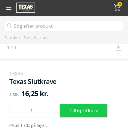
Gå til kurv (
varer)
0
Forside
Texas Slutkrave
1 / 0
TEXAS
Texas Slutkrave
16,25 kr.
Kun 1 stk. på lager.