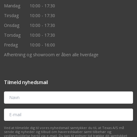
Mandag
10:00 - 17:30
Tirsdag
10:00 - 17:30
Onsdag
10:00 - 17:30
Torsdag
10:00 - 17:30
Fredag
10:00 - 16:00
Afhentning og showroom er åben alle hverdage
Tilmeld nyhedsmail
Navn
E-mail
Ved at tilmelde dig til vores nyhedsmail samtykker du til, at Texas A/S må
sende dig nyheder og tilbud om haveredskaber samt tilbehør og
vedligeholdelse hertil via e-mail. Du kan til enhver tid trække dit samtykket