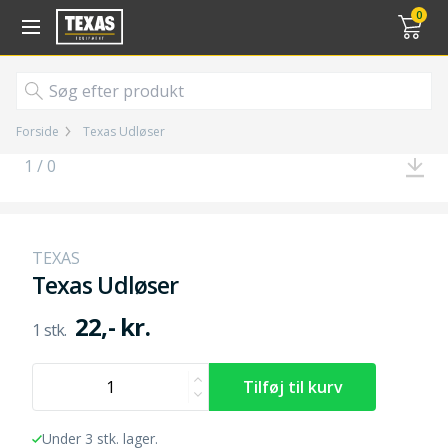
Gå til kurv (
varer)
0
Forside
Texas Udløser
1 / 0
TEXAS
Texas Udløser
22,- kr.
Under 3 stk. lager.