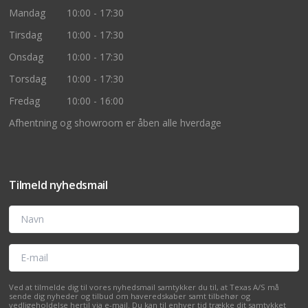
Mandag
10:00 - 17:30
Tirsdag
10:00 - 17:30
Onsdag
10:00 - 17:30
Torsdag
10:00 - 17:30
Fredag
10:00 - 16:00
Afhentning og showroom er åben alle hverdage
Tilmeld nyhedsmail
Navn
E-mail
Ved at tilmelde dig til vores nyhedsmail samtykker du til, at Texas A/S må
sende dig nyheder og tilbud om haveredskaber samt tilbehør og
vedligeholdelse hertil via e-mail. Du kan til enhver tid trække dit samtykket