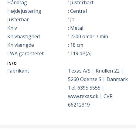
Håndtag
: Justerbart
Højdejustering
: Central
Justerbar
: Ja
Kniv
: Metal
Knivhastighed
: 2200 omdr. / min.
Knivlængde
: 18 cm
LWA garanteret
: 119 dB(A)
INFO
Fabrikant
Texas A/S | Knullen 22 |
5260 Odense S | Danmark
Tel. 6395 5555 |
www.texas.dk | CVR
66212319