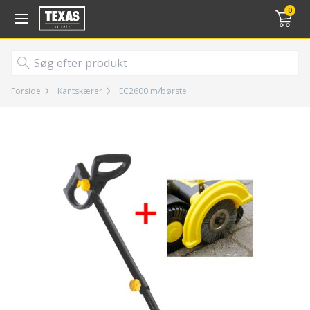
Gå til kurv (
varer)
0
Forside
Kantskærer
EC2600 m/børste