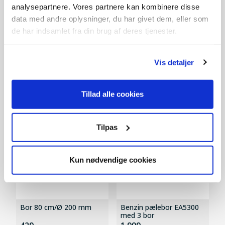
analysepartnere. Vores partnere kan kombinere disse
Bor 80 cm/Ø 100 mm
Benzin pælebor EA5300
data med andre oplysninger, du har givet dem, eller som
319,-
2.199,-
de har indsamlet fra din brug af deres tjenester.
På lager
På lager
Vis detaljer
SPAR 1.300,-
Tillad alle cookies
Tilpas
Kun nødvendige cookies
Bor 80 cm/Ø 200 mm
Benzin pælebor EA5300
med 3 bor