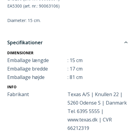
EA5300 (art. nr.: 90063106)
Diameter: 15 cm.
Specifikationer
DIMENSIONER
Emballage længde
: 15 cm
Emballage bredde
: 17 cm
Emballage højde
: 81 cm
INFO
Fabrikant
Texas A/S | Knullen 22 |
5260 Odense S | Danmark
Tel. 6395 5555 |
www.texas.dk | CVR
66212319