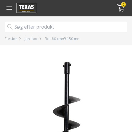
Gå til kurv (
varer)
0
Forside
Jordbor
Bor 80 cm/Ø 150 mm