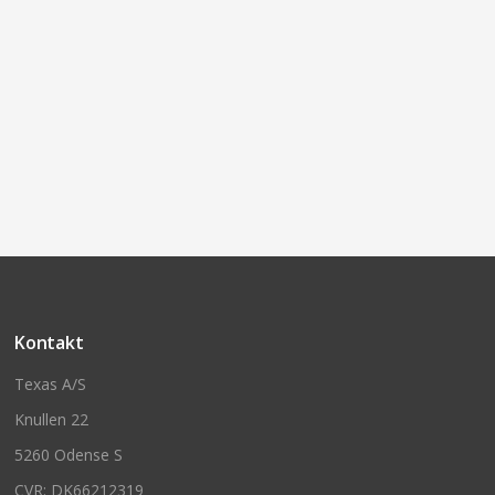
Kontakt
Texas A/S
Knullen 22
5260 Odense S
CVR: DK66212319