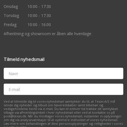
Onsdag
10:00 - 17:30
Torsdag
10:00 - 17:30
Fredag
10:00 - 16:00
Afhentning og showroom er åben alle hverdage
Tilmeld nyhedsmail
Navn
E-mail
Ved at tilmelde dig til vores nyhedsmail samtykker du til, at Texas A/S må
sende dig nyheder og tilbud om haveredskaber samt tilbehør og
vedligeholdelse hertil via e-mail. Du kan til enhver tid trække dit samtykket
tilbage via afmeldingslinket i hver nyhedsmail eller ved at kontakte os på
post@texas.dk. Når du modtager vores nyhedsmail, indsamler vi oplysninger
om dig via analyseværktøjer til at optimere indholdet af vores nyhedsmail.
Læs mere om behandlingen af dine personoplysninger og rettigheder i vores