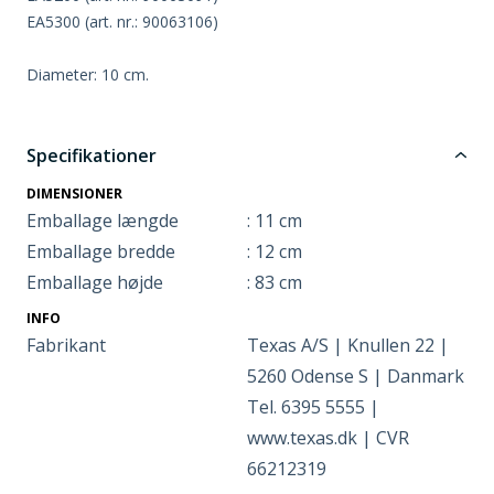
EA5300 (art. nr.: 90063106)
Diameter: 10 cm.
Specifikationer
DIMENSIONER
Emballage længde
: 11 cm
Emballage bredde
: 12 cm
Emballage højde
: 83 cm
INFO
Fabrikant
Texas A/S | Knullen 22 |
5260 Odense S | Danmark
Tel. 6395 5555 |
www.texas.dk | CVR
66212319