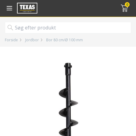
Gå til kurv (
varer)
0
Forside
Jordbor
Bor 80 cm/Ø 100 mm