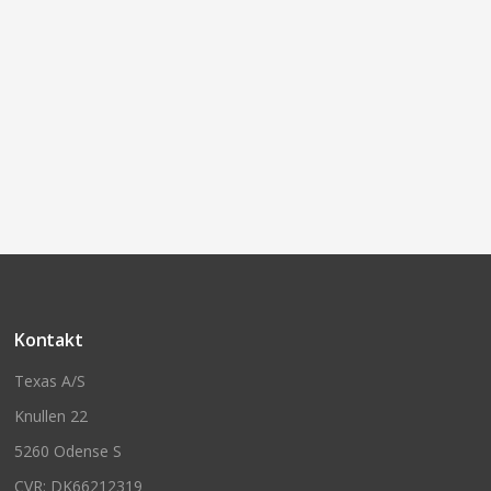
Kontakt
Texas A/S
Knullen 22
5260 Odense S
CVR: DK66212319