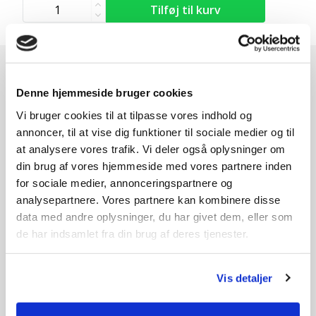
Andre kunder købte også
Denne hjemmeside bruger cookies
Vi bruger cookies til at tilpasse vores indhold og
annoncer, til at vise dig funktioner til sociale medier og til
at analysere vores trafik. Vi deler også oplysninger om
din brug af vores hjemmeside med vores partnere inden
for sociale medier, annonceringspartnere og
analysepartnere. Vores partnere kan kombinere disse
data med andre oplysninger, du har givet dem, eller som
de har indsamlet fra din brug af deres tjenester.
Vis detaljer
Kniv
Koblingskabel med fjeder
199,-
159,-
På lager
På lager