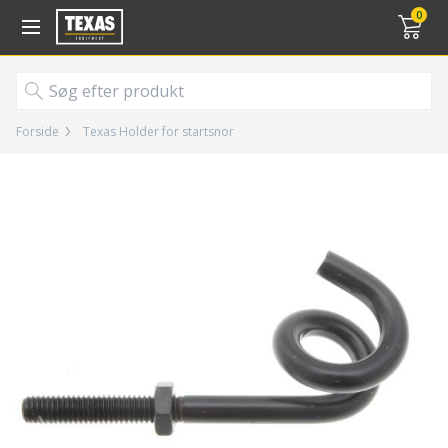
Gå til kurv (
varer)
0
Forside
Texas Holder for startsnor