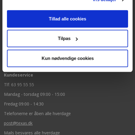
Kontakt
Tillad alle cookies
Texas A/S
Knullen 22
Tilpas
5260 Odense S
CVR: DK66212319
Kun nødvendige cookies
Kundeservice
Tlf: 63 95 55 55
Mandag - torsdag 09:00 - 15:00
Fredag 09:00 - 14:30
Telefonerne er åben alle hverdage
post@texas.dk
Mails besvares alle hverdage