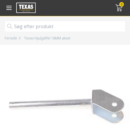
Gå til kurv (
varer)
0
Forside
Texas Hjulgaffel 18MM aksel