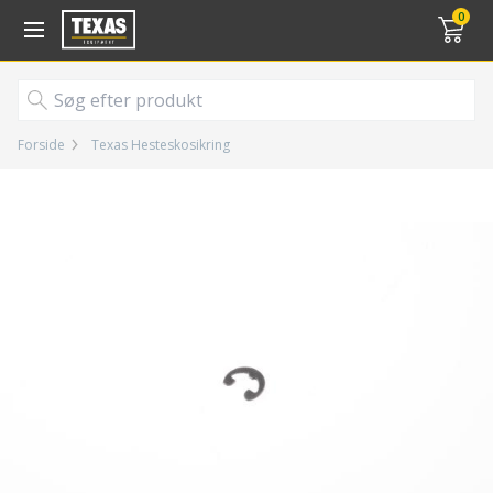
Gå til kurv (
varer)
0
Forside
Texas Hesteskosikring