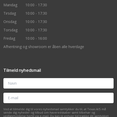
Mandag
10:00 - 17:30
Tirsdag
10:00 - 17:30
Onsdag
10:00 - 17:30
Torsdag
10:00 - 17:30
Fredag
10:00 - 16:00
Afhentning og showroom er åben alle hverdage
Tilmeld nyhedsmail
Navn
E-mail
Ved at tilmelde dig til vores nyhedsmail samtykker du til, at Texas A/S må
sende dig nyheder og tilbud om haveredskaber samt tilbehør og
vedligeholdelse hertil via e-mail. Du kan til enhver tid trække dit samtykket