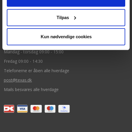
5260 Odense S
CVR: DK66212319
Tilpas
Kundeservice
Kun nødvendige cookies
Tlf: 63 95 55 55
Mandag - torsdag 09:00 - 15:00
Fredag 09:00 - 14:30
Telefonerne er åben alle hverdage
post@texas.dk
Mails besvares alle hverdage