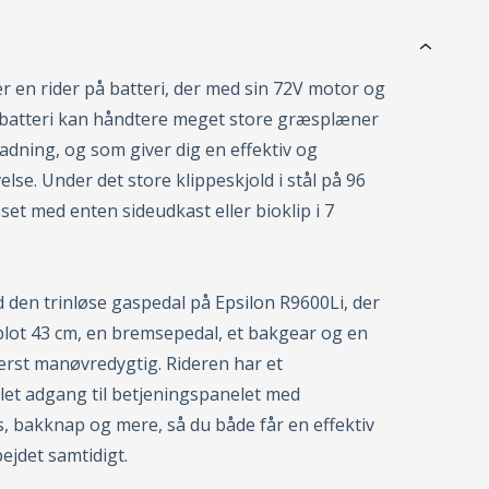
r en rider på batteri, der med sin 72V motor og
 batteri kan håndtere meget store græsplæner
ladning, og som giver dig en effektiv og
lse. Under det store klippeskjold i stål på 96
set med enten sideudkast eller bioklip i 7
 den trinløse gaspedal på Epsilon R9600Li, der
lot 43 cm, en bremsepedal, et bakgear og en
rst manøvredygtig. Rideren har et
et adgang til betjeningspanelet med
, bakknap og mere, så du både får en effektiv
ejdet samtidigt.