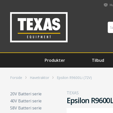
Hu
Produkter
Tilbud
Forside
Havetraktor
Epsilon R9600Li (72V)
TEXAS
20V Batteri serie
Epsilon R9600L
40V Batteri serie
58V Batteri serie