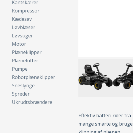
Kantskærer
Kompressor
Kædesav
Løvblæser
Løvsuger
Motor
Plæneklipper
Plænelufter
Pumpe
Robotplæneklipper
Sneslynge
Spreder
Ukrudtsbrændere
Effektiv batteri rider fr
mange smarte og bruger
klipning af plænen.