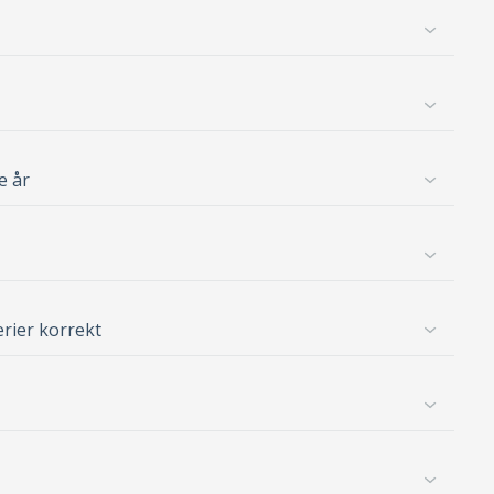
e år
erier korrekt