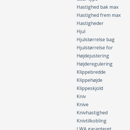
Hastighed bak max
Hastighed frem max
Hastigheder
Hjul
Hjulstørrelse bag
Hjulstørrelse for
Højdejustering
Højderegulering
Klippebredde
Klippehøjde
Klippeskjold
Kniv
Knive
Knivhastighed
Knivtilkobling
LWA garanteret