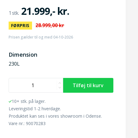
21.999,- kr.
28.999,00 kr
FØRPRIS
Prisen gælder til og med 04-10-2026
Dimension
230L
10+ stk. på lager.
Leveringstid 1-2 hverdage.
Produktet kan ses i vores showroom i Odense.
Vare nr.: 90070283