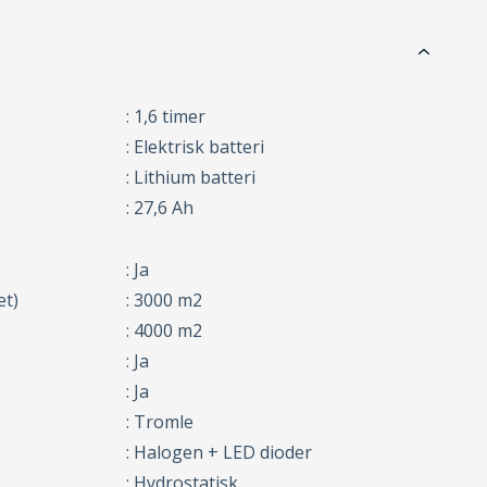
: 1,6 timer
: Elektrisk batteri
: Lithium batteri
: 27,6 Ah
: Ja
et)
: 3000 m2
: 4000 m2
: Ja
: Ja
: Tromle
: Halogen + LED dioder
: Hydrostatisk