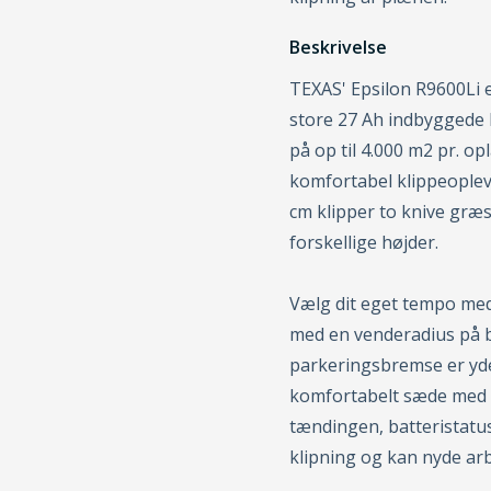
Beskrivelse
TEXAS' Epsilon R9600Li e
store 27 Ah indbyggede
på op til 4.000 m2 pr. op
komfortabel klippeopleve
cm klipper to knive græs
forskellige højder.
Vælg dit eget tempo med
med en venderadius på b
parkeringsbremse er yde
komfortabelt sæde med l
tændingen, batteristatus
klipning og kan nyde arb