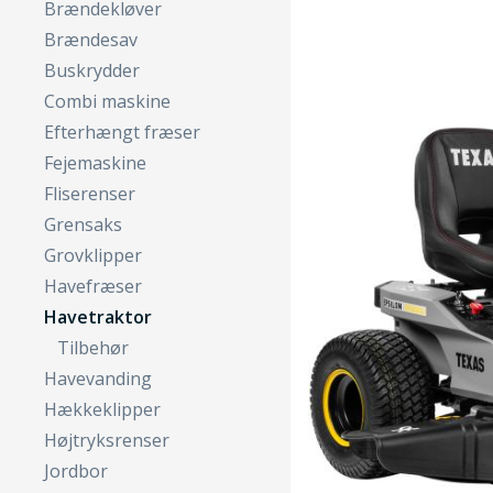
Brændekløver
Brændesav
Buskrydder
Combi maskine
Efterhængt fræser
Fejemaskine
Fliserenser
Grensaks
Grovklipper
Havefræser
Havetraktor
Tilbehør
Havevanding
Hækkeklipper
Højtryksrenser
Jordbor