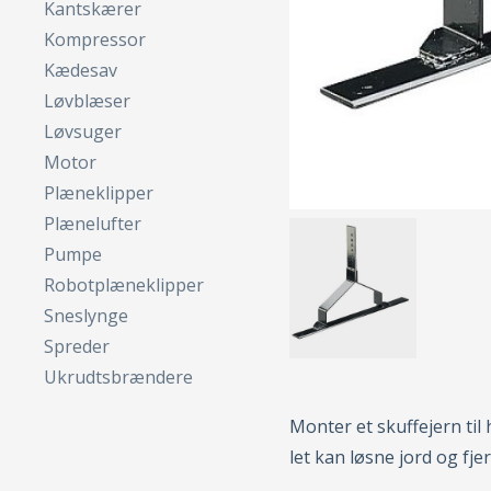
Kantskærer
Kompressor
Kædesav
Løvblæser
Løvsuger
Motor
Plæneklipper
Plænelufter
Pumpe
Robotplæneklipper
Sneslynge
Spreder
Ukrudtsbrændere
Monter et skuffejern til
let kan løsne jord og fje