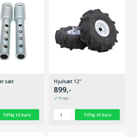
ør sæt
Hjulsæt 12"
899,-
På lager