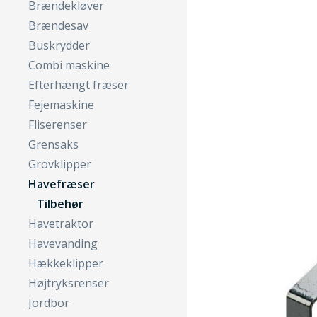
Brændekløver
Brændesav
Buskrydder
Combi maskine
Efterhængt fræser
Fejemaskine
Fliserenser
Grensaks
Grovklipper
Havefræser
Tilbehør
Havetraktor
Havevanding
Hækkeklipper
Højtryksrenser
Jordbor