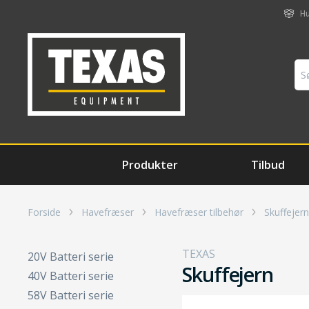
Hu
Produkter
Tilbud
Forside
Havefræser
Havefræser tilbehør
Skuffejern
TEXAS
20V Batteri serie
Skuffejern
40V Batteri serie
58V Batteri serie