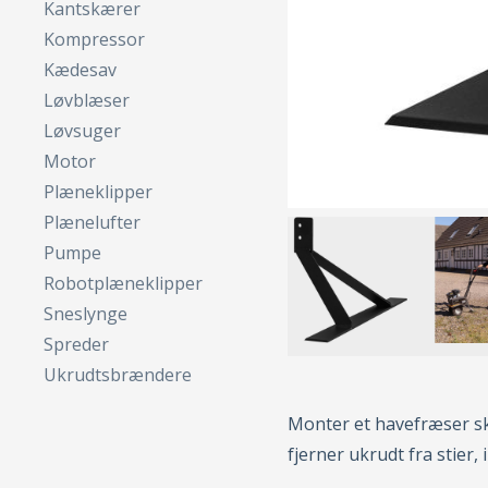
Kantskærer
Kompressor
Kædesav
Løvblæser
Løvsuger
Motor
Plæneklipper
Plænelufter
Pumpe
Robotplæneklipper
Sneslynge
Spreder
Ukrudtsbrændere
Monter et havefræser sku
fjerner ukrudt fra stier