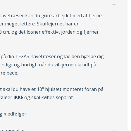
 havefræser kan du gøre arbejdet med at fjerne
r meget lettere. Skuffejernet har en
 cm, og det løsner effektivt jorden og fjerner
på din TEXAS havefræser og lad den hjælpe dig
ndigt og hurtigt, når du vil fjerne ukrudt på
rre bede.
t skal du have et 10" hjulsæt monteret foran på
følger
IKKE
og skal købes separat.
ng medfølger.
sse modeller