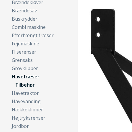
Brændekløver
Brændesav
Buskrydder
Combi maskine
Efterhængt fræser
Fejemaskine
Fliserenser
Grensaks
Grovklipper
Havefræser
Tilbehør
Havetraktor
Havevanding
Hækkeklipper
Højtryksrenser
Jordbor