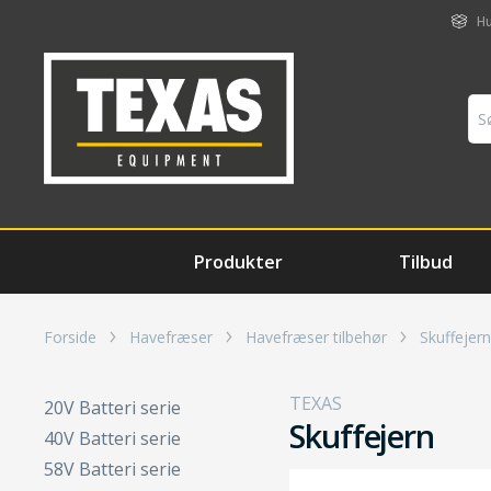
Hu
Produkter
Tilbud
Forside
Havefræser
Havefræser tilbehør
Skuffejern
TEXAS
20V Batteri serie
Skuffejern
40V Batteri serie
58V Batteri serie