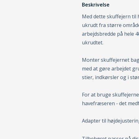
Beskrivelse
Med dette skuffejern til
ukrudt fra større område
arbejdsbredde på hele 40
ukrudtet.
Monter skuffejernet bag
med at gøre arbejdet gru
stier, indkørsler og i stø
For at bruge skuffejerne
havefræseren - det med
Adapter til højdejusteri
Tilbehøret passer på di