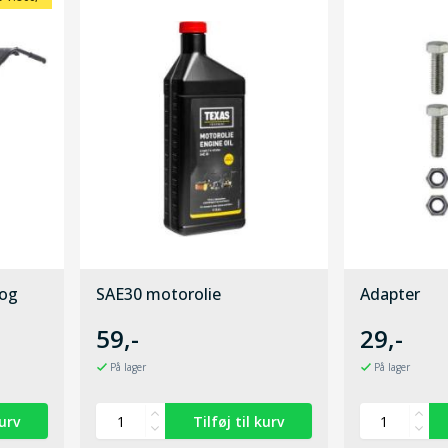
 og
SAE30 motorolie
Adapter
59,-
29,-
På lager
På lager