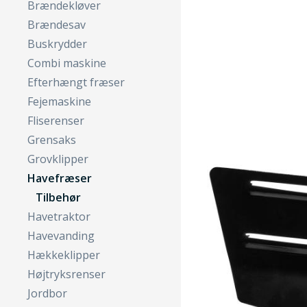
Brændekløver
Brændesav
Buskrydder
Combi maskine
Efterhængt fræser
Fejemaskine
Fliserenser
Grensaks
Grovklipper
Havefræser
Tilbehør
Havetraktor
Havevanding
Hækkeklipper
Højtryksrenser
Jordbor