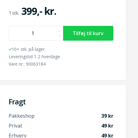
399,- kr.
10+ stk. på lager.
Leveringstid 1-2 hverdage.
Vare nr.: 90063184
Fragt
Pakkeshop
39
Privat
49
Erhverv
49