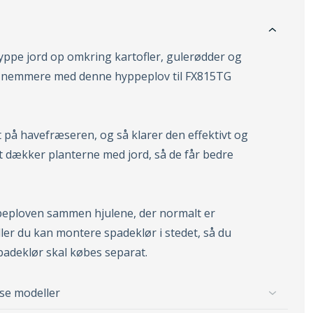
hyppe jord op omkring kartofler, gulerødder og
 nemmere med denne hyppeplov til FX815TG
 på havefræseren, og så klarer den effektivt og
t dækker planterne med jord, så de får bedre
eploven sammen hjulene, der normalt er
ler du kan montere spadeklør i stedet, så du
padeklør skal købes separat.
sse modeller