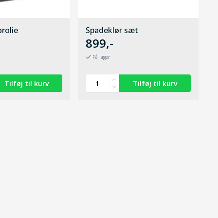
rolie
Spadeklør sæt
899,-
På lager