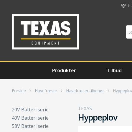
Hu
Produkter
Tilbud
Forside
Havefræser
Havefræser tilbehør
Hyppeplo
TEXAS
20V Batteri serie
Hyppeplov
40V Batteri serie
58V Batteri serie