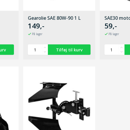
Gearolie SAE 80W-90 1 L
SAE30 moto
149,-
59,-
På lager
På lager