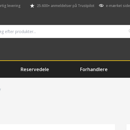
rtig levering
25.600+ anmeldelser på Trustpilot
e-mærket side
Reservedele
Forhandlere
v