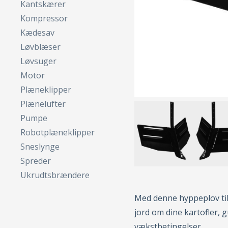
Kantskærer
Kompressor
Kædesav
Løvblæser
Løvsuger
Motor
Plæneklipper
Plænelufter
Pumpe
Robotplæneklipper
Sneslynge
Spreder
Ukrudtsbrændere
Med denne hyppeplov ti
jord om dine kartofler, 
vækstbetingelser.