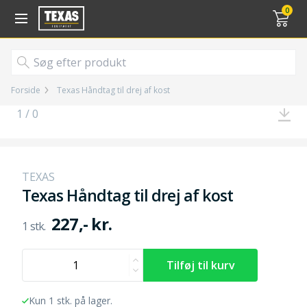
Gå til kurv (
varer)
0
Forside
Texas Håndtag til drej af kost
1 / 0
TEXAS
Texas Håndtag til drej af kost
227,- kr.
Kun 1 stk. på lager.