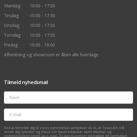
Mandag
10:00 - 17:30
Tirsdag
10:00 - 17:30
Onsdag
10:00 - 17:30
Torsdag
10:00 - 17:30
Fredag
10:00 - 16:00
Afhentning og showroom er åben alle hverdage
Tilmeld nyhedsmail
Navn
E-mail
Ved at tilmelde dig til vores nyhedsmail samtykker du til, at Texas A/S må
sende dig nyheder og tilbud om haveredskaber samt tilbehør og
vedligeholdelse hertil via e-mail. Du kan til enhver tid trække dit samtykket