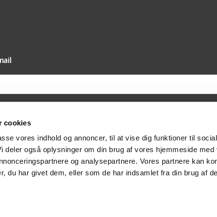
ail
 cookies
il vores nyhedsmail samtykker du til, at Texas A/S må sende dig nyheder og tilbud 
passe vores indhold og annoncer, til at vise dig funktioner til socia
else hertil via e-mail. Du kan til enhver tid trække dit samtykket tilbage via afmeldi
at kontakte os på post@texas.dk. Når du modtager vores nyhedsmail, indsamler vi 
 Vi deler også oplysninger om din brug af vores hjemmeside med
at optimere indholdet af vores nyhedsmail. Læs mere om behandlingen af dine per
vatlivspolitik
.
 annonceringspartnere og analysepartnere. Vores partnere kan ko
, du har givet dem, eller som de har indsamlet fra din brug af de