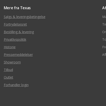
Mere fra Texas
A
Salgs & leveringsbetingelse
M
Fortrydelsesret
Ti
Bestilling & levering
O
Privatlivspolitik
To
Historie
Fr
Pressemeddelelser
Af
Showroom
Tilbud
Outlet
Forhandler login