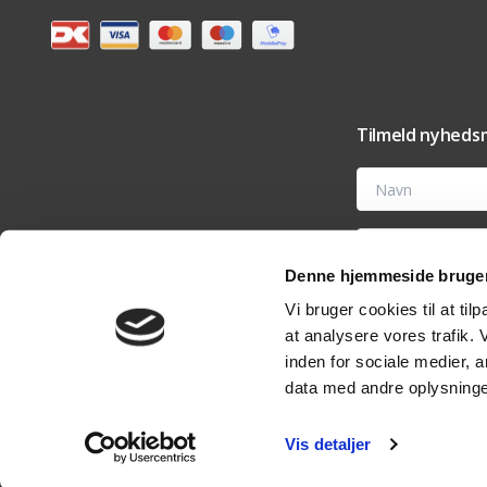
Tilmeld nyhedsm
Navn
E-mail
Denne hjemmeside bruger
Ved at tilmelde dig t
Vi bruger cookies til at til
tilbehør og vedligehold
nyhedsmail eller ved 
at analysere vores trafik.
analyseværktøjer til 
rettigheder i vores
pri
inden for sociale medier,
data med andre oplysninger
Vis detaljer