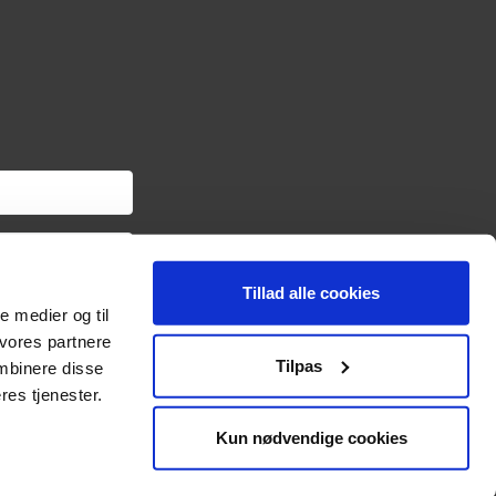
Tillad alle cookies
om haveredskaber samt
le medier og til
ngslinket i hver
oplysninger om dig via
 vores partnere
sonoplysninger og
Tilpas
mbinere disse
res tjenester.
Kun nødvendige cookies