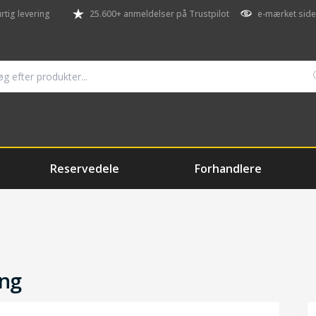
rtig levering
25.600+ anmeldelser på Trustpilot
e-mærket side
Reservedele
Forhandlere
ang