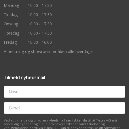
Mandag
10:00 - 17:30
Tirsdag
10:00 - 17:30
Onsdag
10:00 - 17:30
Torsdag
10:00 - 17:30
Fredag
10:00 - 16:00
Afhentning og showroom er åben alle hverdage
Tilmeld nyhedsmail
Navn
E-mail
Ved at tilmelde dig til vores nyhedsmail samtykker du til, at Texas A/S må
sende dig nyheder og tilbud om haveredskaber samt tilbehør og
vedligeholdelse hertil via e-mail. Du kan til enhver tid trække dit samtykket