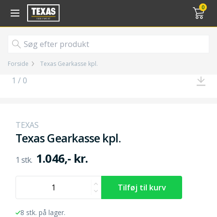
Gå til kurv (
varer)
0
Forside
Texas Gearkasse kpl.
1 / 0
TEXAS
Texas Gearkasse kpl.
1.046,- kr.
8 stk. på lager.