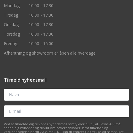
Mandag
10:00 - 17:30
Tirsdag
10:00 - 17:30
Onsdag
10:00 - 17:30
Torsdag
10:00 - 17:30
Fredag
10:00 - 16:00
Afhentning og showroom er åben alle hverdage
Tilmeld nyhedsmail
Navn
E-mail
Ved at tilmelde dig til vores nyhedsmail samtykker du til, at Texas A/S må
sende dig nyheder og tilbud om haveredskaber samt tilbehør og
vedligeholdelse hertil via e-mail. Du kan til enhver tid trække dit samtykket