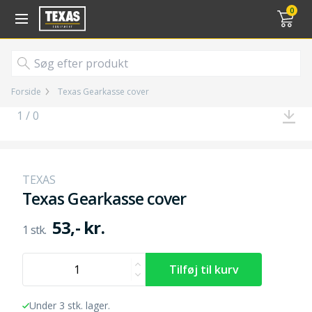
Gå til kurv (
varer)
0
Forside
Texas Gearkasse cover
1 / 0
TEXAS
Texas Gearkasse cover
53,- kr.
Under 3 stk. lager.