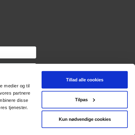
Tillad alle cookies
om haveredskaber samt
le medier og til
ngslinket i hver
oplysninger om dig via
 vores partnere
sonoplysninger og
Tilpas
mbinere disse
res tjenester.
Kun nødvendige cookies