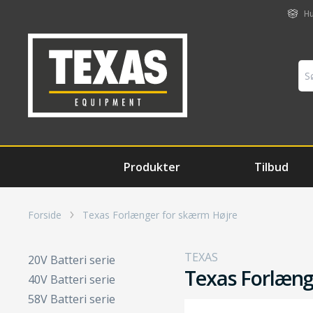
Hu
Produkter
Tilbud
Forside
Texas Forlænger for skærm Højre
TEXAS
20V Batteri serie
Texas Forlæng
40V Batteri serie
58V Batteri serie