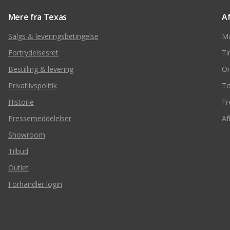
Mere fra Texas
A
Salgs & leveringsbetingelse
M
Fortrydelsesret
Ti
Bestilling & levering
O
Privatlivspolitik
To
Historie
Fr
Pressemeddelelser
Af
Showroom
Tilbud
Outlet
Forhandler login