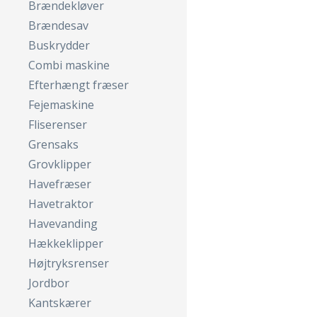
Brændekløver
Brændesav
Buskrydder
Combi maskine
Efterhængt fræser
Fejemaskine
Fliserenser
Grensaks
Grovklipper
Havefræser
Havetraktor
Havevanding
Hækkeklipper
Højtryksrenser
Jordbor
Kantskærer