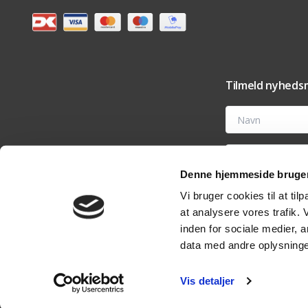
Tilmeld nyhedsm
Navn
E-mail
Denne hjemmeside bruger
Ved at tilmelde dig t
Vi bruger cookies til at til
tilbehør og vedligehold
nyhedsmail eller ved 
at analysere vores trafik.
analyseværktøjer til 
rettigheder i vores
pri
inden for sociale medier,
data med andre oplysninger
Vis detaljer