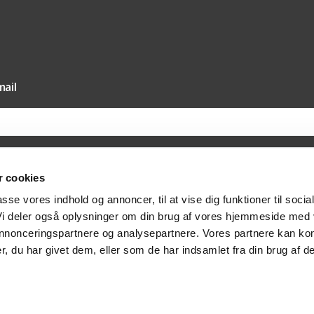
ail
 cookies
il vores nyhedsmail samtykker du til, at Texas A/S må sende dig nyheder og tilbud 
passe vores indhold og annoncer, til at vise dig funktioner til socia
else hertil via e-mail. Du kan til enhver tid trække dit samtykket tilbage via afmeldi
at kontakte os på post@texas.dk. Når du modtager vores nyhedsmail, indsamler vi 
 Vi deler også oplysninger om din brug af vores hjemmeside med
at optimere indholdet af vores nyhedsmail. Læs mere om behandlingen af dine per
vatlivspolitik
.
 annonceringspartnere og analysepartnere. Vores partnere kan ko
, du har givet dem, eller som de har indsamlet fra din brug af de