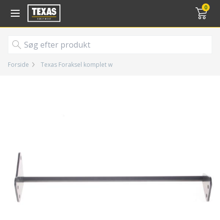
Gå til kurv (
varer)
0
Forside
Texas Foraksel komplet w