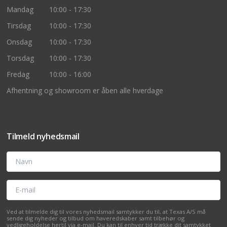
Mandag
10:00 - 17:30
Tirsdag
10:00 - 17:30
Onsdag
10:00 - 17:30
Torsdag
10:00 - 17:30
Fredag
10:00 - 16:00
Afhentning og showroom er åben alle hverdage
Tilmeld nyhedsmail
Navn
E-mail
Ved at tilmelde dig til vores nyhedsmail samtykker du til, at Texas A/S må
sende dig nyheder og tilbud om haveredskaber samt tilbehør og
vedligeholdelse hertil via e-mail. Du kan til enhver tid trække dit samtykket