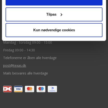
5260 Odense S
CVR: DK66212319
Tilpas
Kundeservice
Kun nødvendige cookies
Tlf: 63 95 55 55
Mandag - torsdag 09:00 - 15:00
Fredag 09:00 - 14:30
Telefonerne er åben alle hverdage
post@texas.dk
Mails besvares alle hverdage