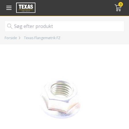
Gå til kurv (
varer)
0
Forside
Texas Flangemøtrik FZ