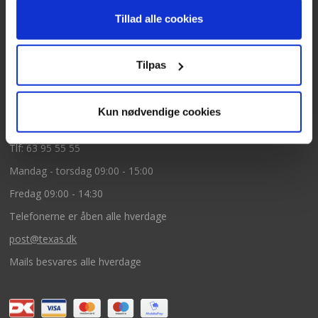
Texas A/S
Tillad alle cookies
Knullen 22
5260 Odense S
Tilpas
CVR: DK66212319
Kun nødvendige cookies
Kundeservice
Tlf: 63 95 55 55
Mandag - torsdag 09:00 - 15:00
Fredag 09:00 - 14:30
Telefonerne er åben alle hverdage
post@texas.dk
Mails besvares alle hverdage