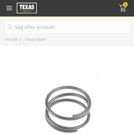
Gå til kurv (
varer)
0
Forside
Texas Fjeder