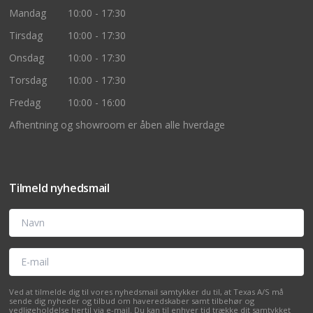
Mandag
10:00 - 17:30
Tirsdag
10:00 - 17:30
Onsdag
10:00 - 17:30
Torsdag
10:00 - 17:30
Fredag
10:00 - 16:00
Afhentning og showroom er åben alle hverdage
Tilmeld nyhedsmail
Navn
E-mail
Ved at tilmelde dig til vores nyhedsmail samtykker du til, at Texas A/S må
sende dig nyheder og tilbud om haveredskaber samt tilbehør og
vedligeholdelse hertil via e-mail. Du kan til enhver tid trække dit samtykket