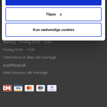
5260 Odense S
CVR: DK66212319
Tilpas
Kundeservice
Kun nødvendige cookies
Tlf: 63 95 55 55
Mandag - torsdag 09:00 - 15:00
Fredag 09:00 - 14:30
Telefonerne er åben alle hverdage
post@texas.dk
Mails besvares alle hverdage