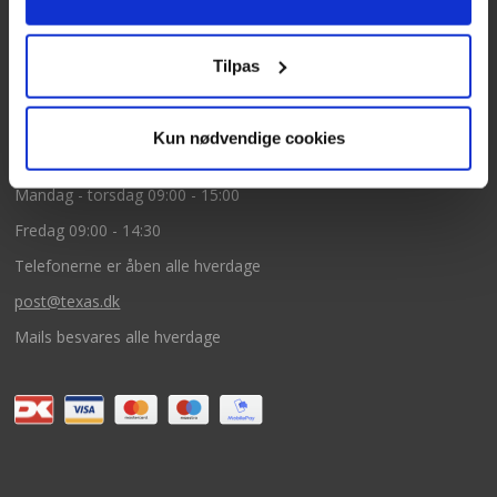
5260 Odense S
CVR: DK66212319
Tilpas
Kundeservice
Kun nødvendige cookies
Tlf: 63 95 55 55
Mandag - torsdag 09:00 - 15:00
Fredag 09:00 - 14:30
Telefonerne er åben alle hverdage
post@texas.dk
Mails besvares alle hverdage