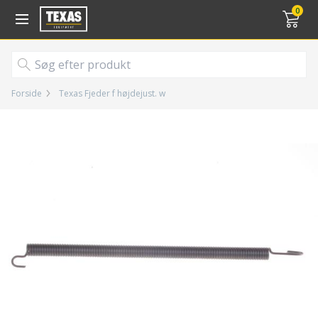
Gå til kurv (
varer)
0
Forside
Texas Fjeder f højdejust. w