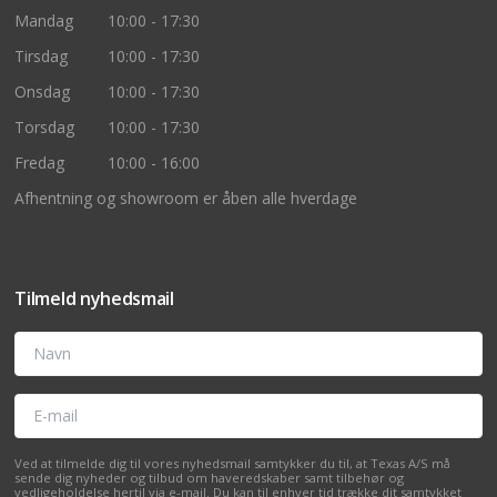
Mandag
10:00 - 17:30
Tirsdag
10:00 - 17:30
Onsdag
10:00 - 17:30
Torsdag
10:00 - 17:30
Fredag
10:00 - 16:00
Afhentning og showroom er åben alle hverdage
Tilmeld nyhedsmail
Navn
E-mail
Ved at tilmelde dig til vores nyhedsmail samtykker du til, at Texas A/S må
sende dig nyheder og tilbud om haveredskaber samt tilbehør og
vedligeholdelse hertil via e-mail. Du kan til enhver tid trække dit samtykket