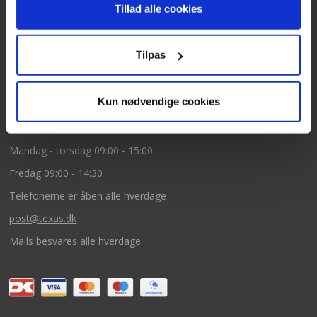
Tillad alle cookies
Knullen 22
5260 Odense S
Tilpas
CVR: DK66212319
Kun nødvendige cookies
Kundeservice
Tlf: 63 95 55 55
Mandag - torsdag 09:00 - 15:00
Fredag 09:00 - 14:30
Telefonerne er åben alle hverdage
post@texas.dk
Mails besvares alle hverdage