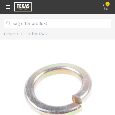
Gå til kurv (
varer)
0
Forside
Fjederskive 12X17