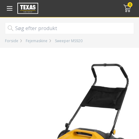
Gå til kurv (
varer)
0
Forside
Fejemaskine
Sweeper MS920