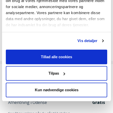
din brug af vores hjemmeside med vores partnere inden
for sociale medier, annonceringspartnere og
Manual
analysepartnere. Vores partnere kan kombinere disse
data med andre oplysninger, du har givet dem, eller som
Manual
de har indsamlet fra din brug af deres tjenester.
Reservedelstegning
Vis detaljer
Reservedelstegning
Tillad alle cookies
Tilpas
Fragt
Erhverv
89
Kun nødvendige cookies
Privat
139
Afhentning i Odense
Gratis