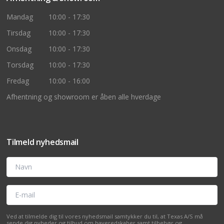
Mandag
10:00 - 17:30
Tirsdag
10:00 - 17:30
Onsdag
10:00 - 17:30
Torsdag
10:00 - 17:30
Fredag
10:00 - 16:00
Afhentning og showroom er åben alle hverdage
Tilmeld nyhedsmail
Navn
E-mail
Ved at tilmelde dig til vores nyhedsmail samtykker du til, at Texas A/S må
sende dig nyheder og tilbud om haveredskaber samt tilbehør og