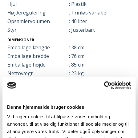
Hjul
: Plastik
Højderegulering
: Trinløs variabel
Opsamlervolumen
: 40 liter
Styr
: Justerbart
DIMENSIONER
Emballage længde
: 38 cm
Emballage bredde
: 76 cm
Emballage højde
: 85 cm
Nettovægt
: 23 kg
INFO
Fabrikant
Texas A/S | Knullen 22 |
5260 Odense S | Danmark
Denne hjemmeside bruger cookies
Tel. 6395 5555 |
www.texas.dk | CVR
Vi bruger cookies til at tilpasse vores indhold og
annoncer, til at vise dig funktioner til sociale medier og til
66212319
at analysere vores trafik. Vi deler også oplysninger om