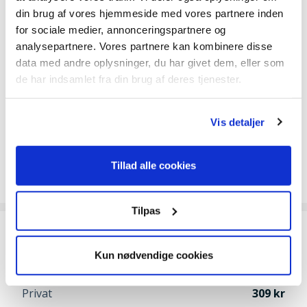
Fabrikant
Texas A/S | Knullen 22 |
din brug af vores hjemmeside med vores partnere inden
5260 Odense S | Danmark
for sociale medier, annonceringspartnere og
Tel. 6395 5555 |
analysepartnere. Vores partnere kan kombinere disse
data med andre oplysninger, du har givet dem, eller som
www.texas.dk | CVR
de har indsamlet fra din brug af deres tjenester.
66212319
Vis detaljer
Reservedelstegning
Tillad alle cookies
Reservedelstegning
Tilpas
Fragt
Kun nødvendige cookies
Erhverv
259
Privat
309