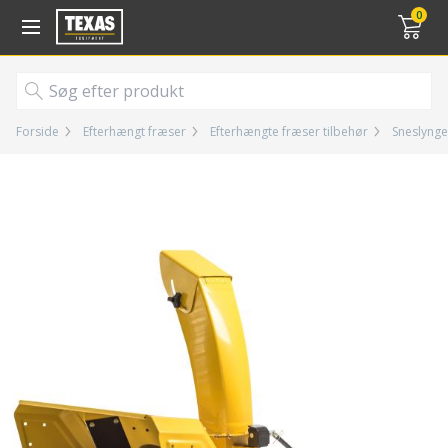
Gå til kurv (
varer)
0
Forside
Efterhængt fræser
Efterhængte fræser tilbehør
Sneslynge