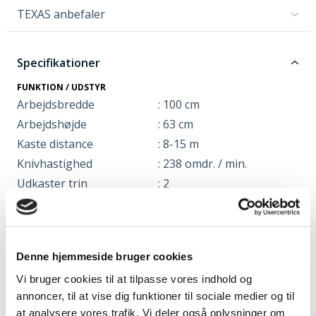
TEXAS anbefaler
Specifikationer
FUNKTION / UDSTYR
Arbejdsbredde
: 100 cm
Arbejdshøjde
: 63 cm
Kaste distance
: 8-15 m
Knivhastighed
: 238 omdr. / min.
Udkaster trin
: 2
DIMENSIONER
Emballage længde
: 75 cm
Emballage bredde
: 105 cm
Denne hjemmeside bruger cookies
Emballage højde
: 77 cm
Vi bruger cookies til at tilpasse vores indhold og
Nettovægt
: 83 kg
annoncer, til at vise dig funktioner til sociale medier og til
INFO
at analysere vores trafik. Vi deler også oplysninger om